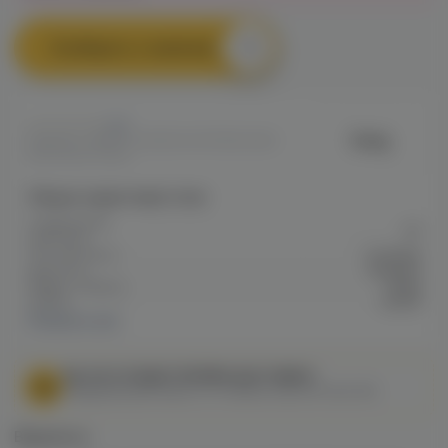
Сообщить о наличии
0
Gang
Артикул: VAPEFC305E503CFE11EE0A80
06F2000F7909
Общие характеристики
Содержание
20
никотина
Тип никотина
Солевой
Крепость
Средняя
Марка / Бренд
Gang
VG/PG
50/50
Показать все
МЫ НЕ ОСУЩЕСТВЛЯЕМ ДОСТАВКУ!
Федеральный закон от 31 июля 2020 № 303-ФЗ
Варианты: