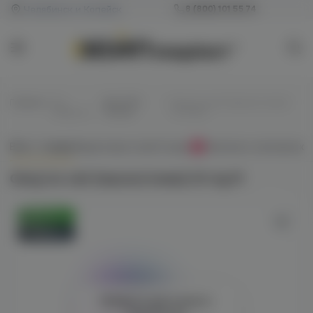
Челябинск и Копейск
8 (800) 101 55 74
Главная
/
Все
/
Для POD-
/
Gang Ice salt (персик/слива)
жидкости
систем
20 mg M
Всё о товаре
Характеристики
Отзывы
Наличие в магазинах
0
Gang Ice salt (персик/слива) 20 mg M
Оригинал
Новинка
Войдите для полного