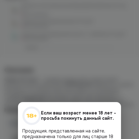
Gang Ice salt (апельсин/маракуйя/клубника) 20 mg
M
нет в наличии
Gang Ice salt (арбуз/дыня) 20 mg M
нет в наличии
Gang Ice salt (арбузный мохито с лаймом) 20 mg M
нет в наличии
Описание
GANG ICE SALT
– линейка жидкостей с рецептурой,
разработанной компанией
VOODOOLAB
. Жидкости с ярким
холодком на солевом никотине, имеют соотношение
глицерина к пропиленгликолю
50/50.
Все ароматы в
линейке
GANG ICE
получились фруктово-ягодными, но
несмотря на банальные сочетания, они яркие и интересные.
Наличие
Если ваш возраст менее 18 лет -
просьба покинуть данный сайт.
Наличие в магазинах
Продукция, представленная на сайте,
предназначена только для лиц старше 18
Челябинск, ул. Богдана