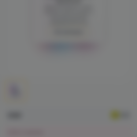
просмотра
Демонстрация и заказ
требуют регистрации с
подтверждением
совершеннолетия
Авторизация
519₽
Нет в наличии