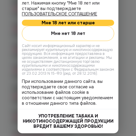
лет. Нажимая кнопку "Мне 18 лет или
Хмельницкого 17 (ЧМЗ)
старше" вы подтверждаете
Нет в наличии
График работы:
ПОЛЬЗОВАТЕЛЬСКОЕ СОГЛАШЕНИЕ
10:00 - 22:00
Мне 18 лет или старше
Челябинск, ул. Гагарина 28
Нет в наличии
Мне нет 18 лет
График работы:
10:00 - 21:00
Челябинск, ул. Гагарина д. 9
Cайт носит информационный характер и не
Нет в наличии
рекламирует курительную и никотиносодержащую
продукцию. Вся информация предоставлена в
График работы:
10:00 - 21:00
целях ознакомления, а не агитации и рекламы. Мы
не осуществляем дистанционную торговлю
Челябинск, ул. Кирова д. 6
курительными и никотиносодержащими
изделиями в соответствии с Федеральным законом
Нет в наличии
от 23.02.2013 N 15-ФЗ (ред. от 28.12.2016).
График работы:
10:00 - 21:00
При использовании данного сайта, вы
Челябинск, пр-т. Комсомольский
подтверждаете свое согласие на
д.24
использование файлов cookie в
Нет в наличии
соответствии с настоящим уведомлением
График работы:
10:00 - 21:00
в отношении данного типа файлов.
Копейск, пр. Победы 7
УПОТРЕБЛЕНИЕ ТАБАКА И
Нет в наличии
НИКОТИНОСОДЕРЖАЩЕЙ ПРОДУКЦИИ
График работы:
10:00 - 21:00
ВРЕДИТ ВАШЕМУ ЗДОРОВЬЮ!
Челябинск, пр-т. Ленина д. 63