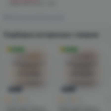
График работы:
10:00 - 21:00
Показать все магазины на карте
Подборка интересных товаров
Оригинал
Оригинал
Войдите для полного
Войдите для полного
просмотра
просмотра
Авторизация
Авторизация
Новинка
Новинка
0
0
0.0
+45
0.0
+45
Для POD-систем
Для POD-систем
Fummo Aqua Tobacco
Fummo Aqua Tobacco