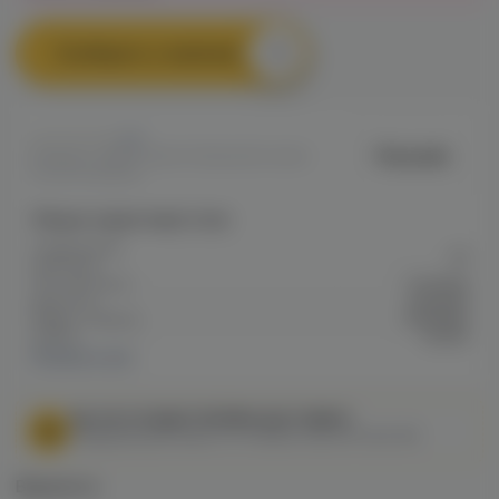
Сообщить о наличии
0
Maxwells
Артикул: VAPEC318307DE8AA11EC0A80
022D000B82B1
Общие характеристики
Содержание
20
никотина
Тип никотина
Солевой
Крепость
Средняя
Марка / Бренд
Maxwells
VG/PG
50/50
Показать все
МЫ НЕ ОСУЩЕСТВЛЯЕМ ДОСТАВКУ!
Федеральный закон от 31 июля 2020 № 303-ФЗ
Варианты: