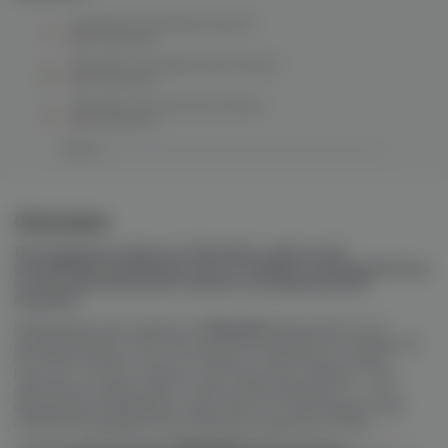
Maxwells salt (altay) 20mg M
нет в наличии
Maxwells salt (apple pie) 20mg M
нет в наличии
Maxwells salt (arizona) 12mg M
нет в наличии
Описание
Легендарная жидкость Maxwells, известный
российский производитель из Сибири покоривший весь
отечественный рынок своими нетривиальными
миксами.
Небезызвестные жидкости
Maxwells
выпускаются на
данный момент как в классическом варианте во флаконах
по 100мл/120мл, так и в солевом, в баночках по 30мл.
Никотин, соответственно, доступен как солевой, так и
щелочной. Существует и третья разновидность, с так
называемым гибридным никотином, но она аналогичным
образом разливается во флаконы объемом в 30мл.