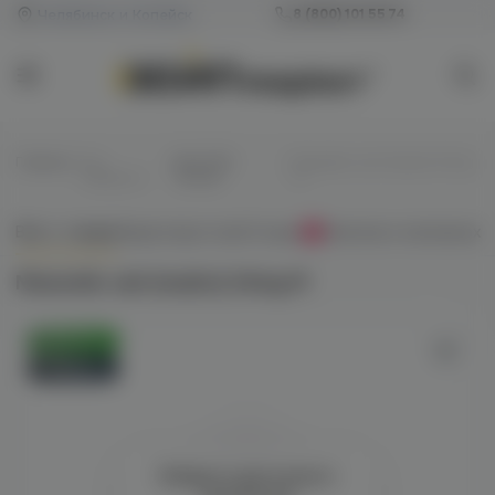
Челябинск и Копейск
8 (800) 101 55 74
Главная
/
Все
/
Для POD-
/
Maxwells salt (mojito) 20mg
жидкости
систем
M
Всё о товаре
Характеристики
Отзывы
Наличие в магазинах
0
Maxwells salt (mojito) 20mg M
Оригинал
Новинка
Войдите для полного