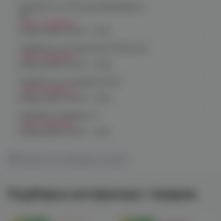
Челябинск, ул. Молодогвардейцев д.
66
Нет в наличии
График работы:
10:00 - 21:00
Челябинск, пр. Родионова 6 (Ньютон)
Нет в наличии
График работы:
10:00 - 23:00
Челябинск, ул. Чичерина 22/5
Нет в наличии
График работы:
10:00 - 21:00
Челябинск, Чичерина, 5
Нет в наличии
График работы:
10:00 - 21:00
Показать все магазины на карте
Подборка интересных товаров