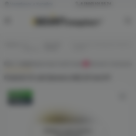
Челябинск и Копейск
8 (800) 101 55 74
Главная
/
Все
/
Для POD-
/
Podonki V2 salt (banana milk) 20
жидкости
систем
hard M
Всё о товаре
Характеристики
Отзывы
Наличие в магазинах
0
Podonki V2 salt (banana milk) 20 hard M
Оригинал
Новинка
Войдите для полного