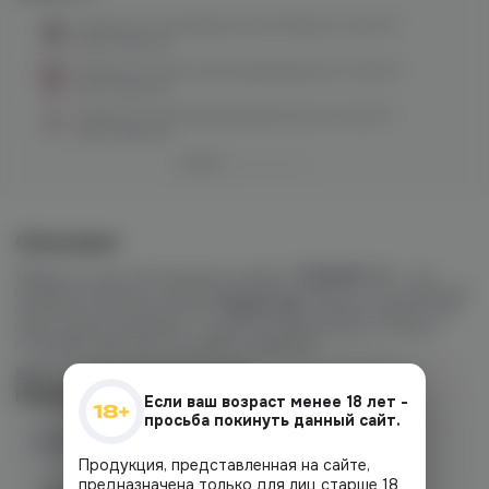
Podonki V2 salt (blackcurrant/halls) 20 hard M
нет в наличии
Podonki V2 salt (cactus/grape/gum) 20 hard M
нет в наличии
Podonki V2 salt (kiwi/lime/tarhoon) 20 hard M
нет в наличии
Описание
Жидкость для электронных сигарет
PODONKI V2 –
это
профессионально сбалансированные миксы от российской
компании-производителя
TRAIN LAB.
Линейка жидкостей
имеет яркие упаковки, и такие же яркие вкусы. Отлично
подойдет для тех, кто любит покрепче!
ВКУС:
БАНАНОВЫЙ МИЛКШЕЙК
Наличие
Если ваш возраст менее 18 лет -
просьба покинуть данный сайт.
Наличие в магазинах
Продукция, представленная на сайте,
предназначена только для лиц старше 18