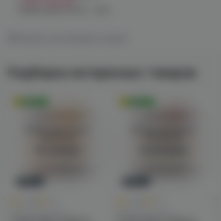
Нет в наличии
График работы:
10:00 - 21:00
Показать все магазины на карте
Подборка интересных товаров
Оригинал
Оригинал
Войдите для полного
Войдите для полного
просмотра
просмотра
Авторизация
Авторизация
Новинка
Новинка
0
0
0.0
+45
0.0
+45
Для POD-систем
Для POD-систем
Fummo Aqua Tobacco
Fummo Aqua Tobacco