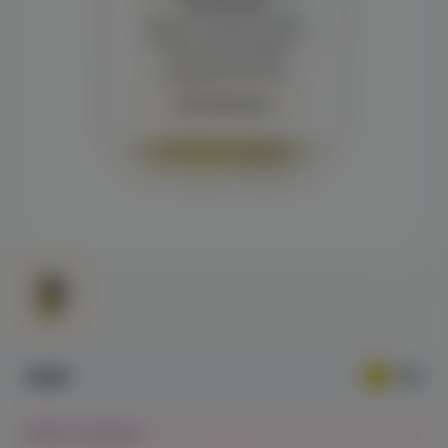
просмотра
Демонстрация и заказ
требуют регистрации с
подтверждением
совершеннолетия
Авторизация
518₽
Нет в наличии