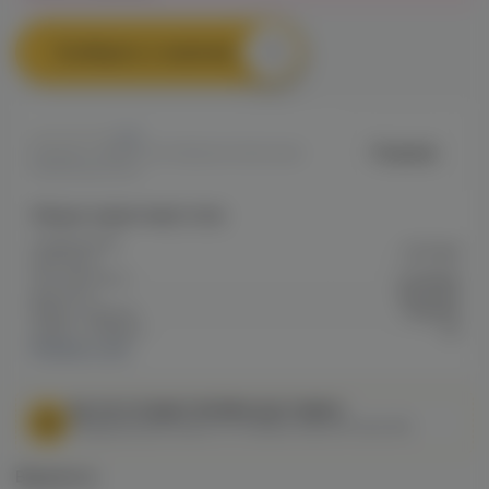
Сообщить о наличии
0
Podonki
Артикул: VAPED716795BEA5C11ED0A80
10A8006A04D3
Общие характеристики
Содержание
20 Hard
никотина
Тип никотина
Солевой
Крепость
Высокая
Марка / Бренд
Podonki
Серия / Модель
v2
Показать все
МЫ НЕ ОСУЩЕСТВЛЯЕМ ДОСТАВКУ!
Федеральный закон от 31 июля 2020 № 303-ФЗ
Варианты: