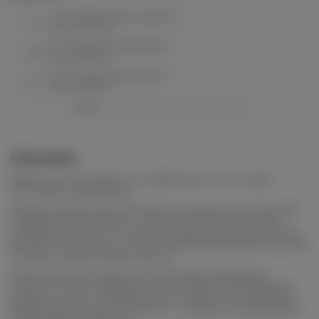
Ice Paradise (black magic) M
нет в наличии
Ice Paradise (black&red) M
нет в наличии
Ice Paradise (blue milk) M
нет в наличии
Описание
Жидкость Ice Paradise это линейки для тех, кто ищет
настоящий ледяной рай.
Линейка жидкостей Ice Paradise производятся компанией
“Подвальчик Дяди Вовы”, которая сыскала себе очень
широкую известность, заслужив уважение исключительно
высоким качеством и отлично сбалансированными вкусами,
особенно среди ледяных миксов.
Практически все жидкости Ice Paradise заправлены
морозом, предоставленным пятью видами малайзийских
кулеров, но есть и варианты без холодка, а им наперевес
представлена серия “Double Ice” с двойным содержанием