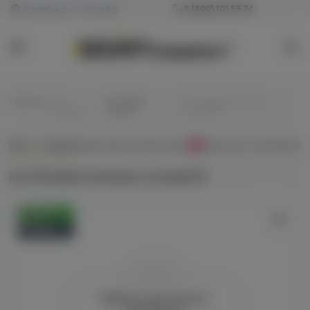
Челябинск и Копейск
8 (800) 101 55 74
Главная
/
Все
/
Для VAPE-
/
Ice Paradise (crimson
жидкости
систем
scream) M
Всё о товаре
Характеристики
Отзывы
Наличие в магазинах
0
Ice Paradise (crimson scream) M
Оригинал
Новинка
Войдите для полного