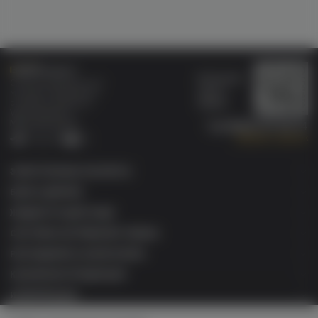
Бонусная
Специализированный
карта
магазин электронных
Wallet
сигарет и кальянов
VAPE.MARKET®
Мы в соц.сетях:
8 (800) 101 55 74
Заказать звонок
Telegram
VK
ЭЛЕКТРОННЫЕ СИГАРЕТЫ
БАКИ & ДРИПКИ
ЖИДКОСТИ ДЛЯ ЭСДН
СИСТЕМЫ НАГРЕВАНИЯ ТАБАКА
РАСХОДНИКИ & АКСЕССУАРЫ
КАЛЬЯННАЯ ПРОДУКЦИЯ
ИНФОРМАЦИЯ