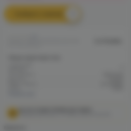
Сообщить о наличии
0
Ice Paradise
Артикул: VAPECA828EF88D6311EC0A8
00C74002A6E26
Общие характеристики
Содержание
3
никотина
Тип никотина
Щелочной
Крепость
Низкая
Марка / Бренд
Ice Paradise
VG/PG
70/30
Показать все
МЫ НЕ ОСУЩЕСТВЛЯЕМ ДОСТАВКУ!
Федеральный закон от 31 июля 2020 № 303-ФЗ
Варианты: