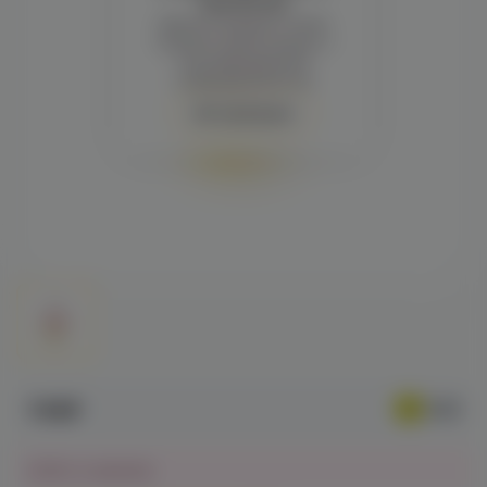
просмотра
Демонстрация и заказ
требуют регистрации с
подтверждением
совершеннолетия
Авторизация
748₽
Нет в наличии