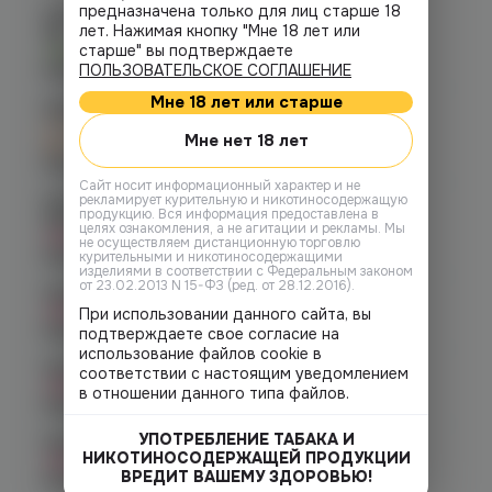
предназначена только для лиц старше 18
Челябинск, ул. Молодогвардейцев
лет. Нажимая кнопку "Мне 18 лет или
48
старше" вы подтверждаете
Есть
ПОЛЬЗОВАТЕЛЬСКОЕ СОГЛАШЕНИЕ
График работы:
10:00 - 22:00
Мне 18 лет или старше
Челябинск, Чичерина, 5
C 12.08 после 16:00
Мне нет 18 лет
при заказе сегодня
График работы:
10:00 - 21:00
Cайт носит информационный характер и не
рекламирует курительную и никотиносодержащую
Челябинск, ул. Богдана
продукцию. Вся информация предоставлена в
Хмельницкого 17 (ЧМЗ)
целях ознакомления, а не агитации и рекламы. Мы
Нет в наличии
не осуществляем дистанционную торговлю
График работы:
10:00 - 22:00
курительными и никотиносодержащими
изделиями в соответствии с Федеральным законом
от 23.02.2013 N 15-ФЗ (ред. от 28.12.2016).
Челябинск, ул. Гагарина 28
Нет в наличии
При использовании данного сайта, вы
График работы:
10:00 - 21:00
подтверждаете свое согласие на
использование файлов cookie в
Челябинск, ул. Гагарина д. 9
соответствии с настоящим уведомлением
Нет в наличии
в отношении данного типа файлов.
График работы:
10:00 - 21:00
УПОТРЕБЛЕНИЕ ТАБАКА И
Челябинск, ул. Кирова д. 6
НИКОТИНОСОДЕРЖАЩЕЙ ПРОДУКЦИИ
Нет в наличии
ВРЕДИТ ВАШЕМУ ЗДОРОВЬЮ!
График работы:
10:00 - 21:00