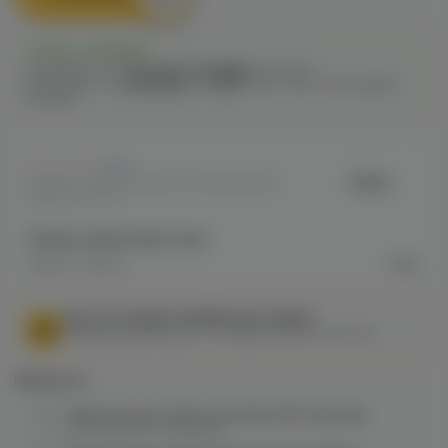
Есть в наличии
Самовывоз из
1 магазина
сегодня
до 22:00
Самовывоз из
1 магазина
c
12.08
после 16:00 при заказе
сегодня
0
Dzen
Артикул: VAPE39D3C872374511F10A801
489003677ED
Общие характеристики
Марка / Бренд
Dzen
МЫ НЕ ОСУЩЕСТВЛЯЕМ ДОСТАВКУ!
Федеральный закон от 31 июля 2020 № 303-ФЗ
Варианты:
Жевательный табак Dzen Base Mini (cold dry)
в наличии в
13 магазинах