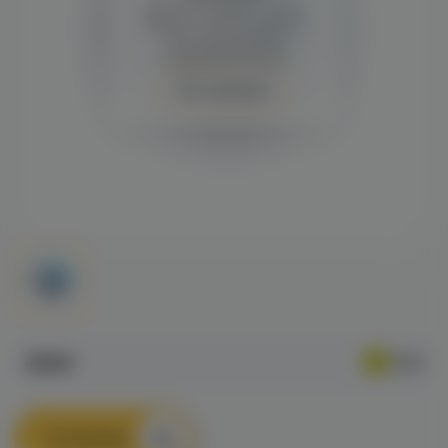
Демонстрация и заказ
требуют регистрации с
подтверждением
совершеннолетия
Авторизация
550₽
В корзину