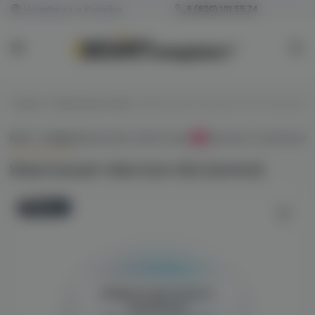
Челябинск и Копейск
8 (800) 101 55 74
Главная
/
Жевательный табак
/
Жевательный табак Dzen Slim (menthol)
Всё о товаре
Характеристики
Отзывы
Наличие в магазинах
0
Жевательный табак Dzen Slim (menthol)
Новинка
Войдите для полного
просмотра