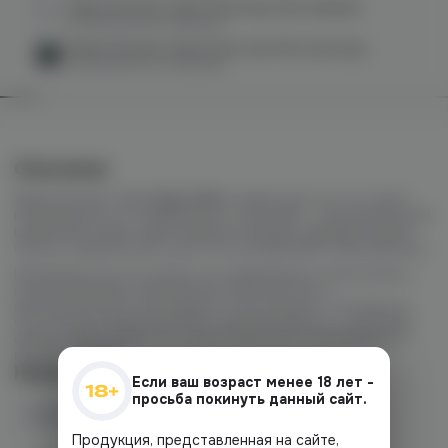
Жевательный табак Dzen Base Mini (mellow)
в наличии в
13 магазинах
Жевательный табак Dzen Hard Mini (cold dry)
в наличии в
10 магазинах
Описание
Жевательный табак
Dzen Slim
создан для тех, кто ценит
натуральность и стабильность. В основе — высокосортный
цельнолистовой табак Virginia из Индии, дающий мягкий,
слегка сладковатый и при этом насыщенный табачный вкус.
Производство построено на современных технологиях с
использованием натуральных компонентов и
ароматизаторов. Благодаря этому продукт отличается
чистой вкусопередачей без лишней резкости, а удобный
формат Slim делает его практичным для повседневного
использования.
Наличие
Если ваш возраст менее 18 лет -
просьба покинуть данный сайт.
Наличие в магазинах
Продукция, представленная на сайте,