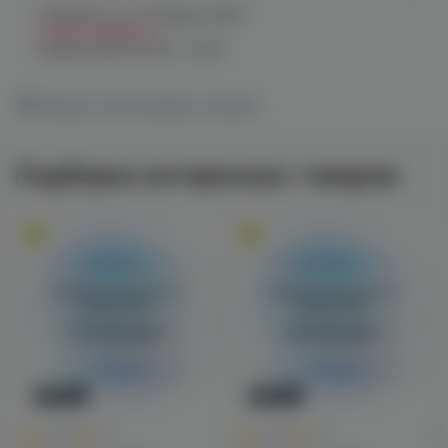
Челябинск, ул. Чичерина 22/5
Нет в наличии
График работы:
10:00 - 21:00
Показать все магазины на карте
Подборка интересных товаров
Войдите для полного
Войдите для полного
просмотра
просмотра
Авторизация
Авторизация
Новинка
Новинка
0
0
0.0
+27
0.0
+27