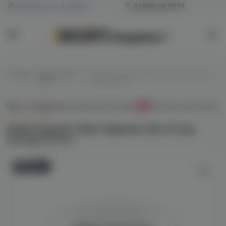
Челябинск и Копейск
8 (800) 101 55 74
Главная
/
Жевательный
/
Жевательный табак Happman slim strong
табак
(холод) 10гр M
Всё о товаре
Характеристики
Отзывы
Наличие в магазинах
0
Жевательный табак Happman slim strong
(холод) 10гр M
Новинка