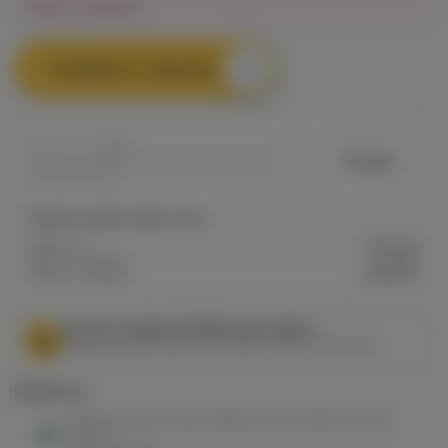
Нет в наличии
Сообщить о наличии
0
Brusko
Артикул: VAPEEFC31BB2651211EF0A800
1EA00096493
Общие характеристики
Крепость
Высокая
Марка / Бренд
Brusko
Серия / Модель
Happman
МЫ НЕ ОСУЩЕСТВЛЯЕМ ДОСТАВКУ!
Федеральный закон от 31 июля 2020 № 303-ФЗ
Варианты:
Жевательный табак Happman slim medium (мята)
10гр M