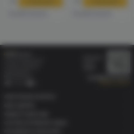
В корзину
В корзину
13 магазинах
13 магазинах
Есть в
Есть в
Бонусная
Специализированный
карта
магазин электронных
Wallet
сигарет и кальянов
VAPE.MARKET®
Мы в соц.сетях:
8 (800) 101 55 74
Заказать звонок
Telegram
VK
ЭЛЕКТРОННЫЕ СИГАРЕТЫ
БАКИ & ДРИПКИ
ЖИДКОСТИ ДЛЯ ЭСДН
СИСТЕМЫ НАГРЕВАНИЯ ТАБАКА
РАСХОДНИКИ & АКСЕССУАРЫ