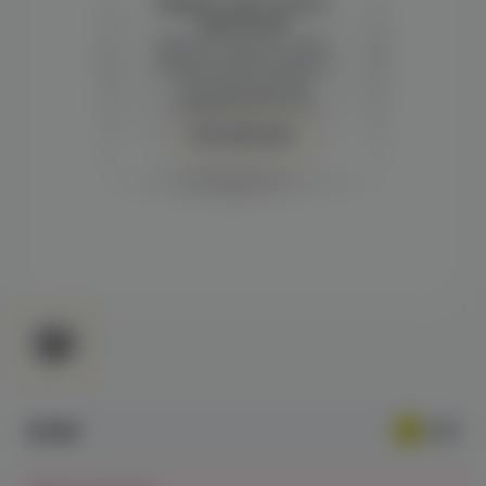
Войдите для полного
просмотра
Демонстрация и заказ
требуют регистрации с
подтверждением
совершеннолетия
Авторизация
579₽