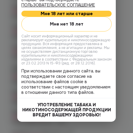
ПОЛЬЗОВАТЕЛЬСКОЕ СОГЛАШЕНИЕ
Челябинск, ул. Гагарина 28
Нет в наличии
Мне 18 лет или старше
График работы:
10:00 - 21:00
Мне нет 18 лет
Челябинск, ул. Гагарина д. 9
Нет в наличии
Cайт носит информационный характер и не
График работы:
10:00 - 21:00
рекламирует курительную и никотиносодержащую
продукцию. Вся информация предоставлена в
Челябинск, ул. Кирова д. 6
целях ознакомления, а не агитации и рекламы. Мы
Нет в наличии
не осуществляем дистанционную торговлю
курительными и никотиносодержащими
График работы:
10:00 - 21:00
изделиями в соответствии с Федеральным законом
от 23.02.2013 N 15-ФЗ (ред. от 28.12.2016).
Челябинск, пр-т. Комсомольский
При использовании данного сайта, вы
д.24
подтверждаете свое согласие на
Нет в наличии
использование файлов cookie в
График работы:
10:00 - 21:00
соответствии с настоящим уведомлением
Копейск, пр. Победы 7
в отношении данного типа файлов.
Нет в наличии
График работы:
10:00 - 21:00
УПОТРЕБЛЕНИЕ ТАБАКА И
НИКОТИНОСОДЕРЖАЩЕЙ ПРОДУКЦИИ
Челябинск, пр-т. Ленина д. 63
ВРЕДИТ ВАШЕМУ ЗДОРОВЬЮ!
Нет в наличии
График работы:
10:00 - 21:00
Челябинск, ул. Марченко д. 23