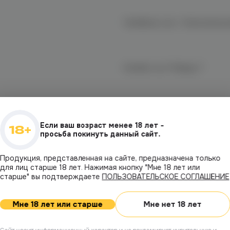
Челябинск, пр-т. Комсомольс
Копейск, пр. Победы 7
Челябинск, пр-т. Ленина д. 63
Если ваш возраст менее 18 лет -
просьба покинуть данный сайт.
Продукция, представленная на сайте, предназначена только
Челябинск, ул. Марченко д. 2
для лиц старше 18 лет. Нажимая кнопку "Мне 18 лет или
старше" вы подтверждаете
ПОЛЬЗОВАТЕЛЬСКОЕ СОГЛАШЕНИЕ
Челябинск, ул. Молодогварде
Мне 18 лет или старше
Мне нет 18 лет