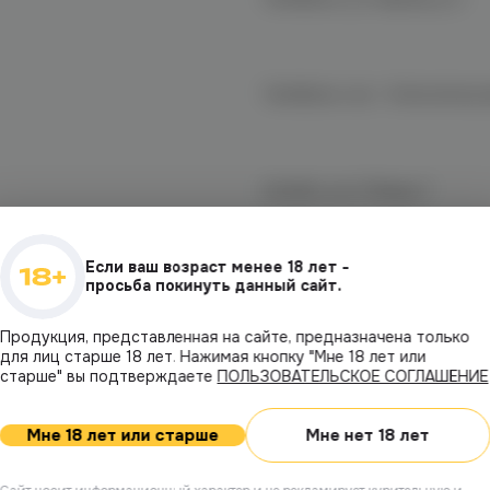
Челябинск, пр-т. Комсомольс
Копейск, пр. Победы 7
Если ваш возраст менее 18 лет -
просьба покинуть данный сайт.
Челябинск, пр-т. Ленина д. 63
Продукция, представленная на сайте, предназначена только
для лиц старше 18 лет. Нажимая кнопку "Мне 18 лет или
старше" вы подтверждаете
ПОЛЬЗОВАТЕЛЬСКОЕ СОГЛАШЕНИЕ
Челябинск, ул. Марченко д. 2
Мне 18 лет или старше
Мне нет 18 лет
Челябинск, ул. Молодогвард