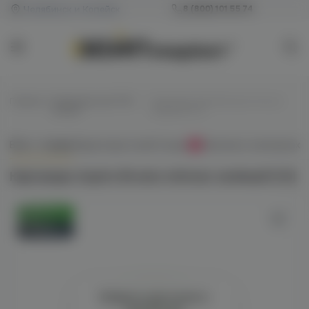
Челябинск и Копейск
8 (800) 101 55 74
Главная
/
Картриджи для POD-
/
Картридж Aspire Brusko minican
систем
зелёный (1.0)
Всё о товаре
Характеристики
Отзывы
Наличие в магазинах
0
Картридж Aspire Brusko minican зелёный (1.0)
Оригинал
Новинка
Войдите для полного