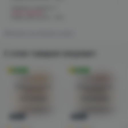
Челябинск, Чичерина, 5
Нет в наличии
График работы:
10:00 - 21:00
Показать все магазины на карте
С этим товаром покупают
Оригинал
Оригинал
Войдите для полного
Войдите для полного
просмотра
просмотра
Авторизация
Авторизация
Новинка
Новинка
0
0
0.0
+45
0.0
+45