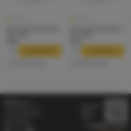
0
0
0.0
0.0
Картриджи для POD-систем
Картриджи для POD-систем
Картридж Rincoe Manto
Картридж Rincoe Manto
Nano (0.5)
Nano (0.8)
309 ₽
309 ₽
В корзину
В корзину
12 магазинах
4 магазинах
Есть в
Есть в
Бонусная
Специализированный
карта
магазин электронных
Wallet
сигарет и кальянов
VAPE.MARKET®
Мы в соц.сетях:
8 (800) 101 55 74
Заказать звонок