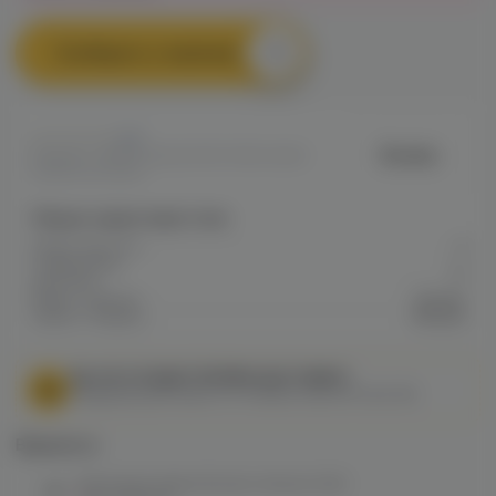
Сообщить о наличии
0
Brusko
Артикул: VAPE32AE2ECFE57411EC0A80
04B50040536F
Общие характеристики
Объем бака мл
3
Содержание
12
никотина
Марка / Бренд
Brusko
Серия / Модель
Minican
МЫ НЕ ОСУЩЕСТВЛЯЕМ ДОСТАВКУ!
Федеральный закон от 31 июля 2020 № 303-ФЗ
Варианты:
Картридж Aspire Brusko minican (0.8)