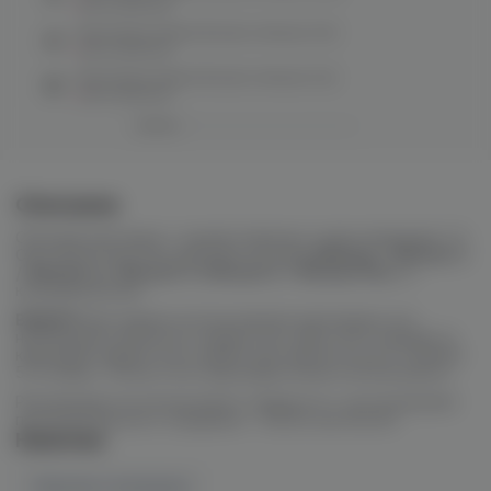
нет в наличии
Картридж Aspire Brusko minican (1.0)
нет в наличии
Картридж Aspire Brusko minican (1.2)
нет в наличии
Описание
Сменный картридж с одной спиралью сопротивлением 1.0
Ом и ёмкостью 3 мл для POD-системы
Minican
/
Minican 2
/
Minican 3
/
Minican 4
/
Minican 5
/
Minican Plus
от
компании Brusko.
ВАЖНО!
При первом использовании картриджа, его
необходимо пропитать жидкостью. Для этого заправьте
картридж жидкостью и дайте ему пропитаться в течении
5-10 минут. После этого картридж можно использовать.
Рекомендуется использовать жидкости с соотношением
пропиленгликоля и глицерина – 50/50 или 60/40.
Наличие
Наличие в магазинах