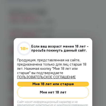
Челябинск, ул. Богдана
Хмельницкого 17 (ЧМЗ)
Нет в наличии
График работы:
10:00 - 22:00
Челябинск, ул. Гагарина 28
Нет в наличии
График работы:
10:00 - 21:00
Если ваш возраст менее 18 лет -
Челябинск, ул. Гагарина д. 9
Нет в наличии
просьба покинуть данный сайт.
График работы:
10:00 - 21:00
Продукция, представленная на сайте,
Челябинск, ул. Кирова д. 6
предназначена только для лиц старше 18
Нет в наличии
лет. Нажимая кнопку "Мне 18 лет или
График работы:
10:00 - 21:00
старше" вы подтверждаете
ПОЛЬЗОВАТЕЛЬСКОЕ СОГЛАШЕНИЕ
Челябинск, пр-т. Комсомольский
д.24
Мне 18 лет или старше
Нет в наличии
График работы:
10:00 - 21:00
Мне нет 18 лет
Копейск, пр. Победы 7
Cайт носит информационный характер и не
Нет в наличии
рекламирует курительную и никотиносодержащую