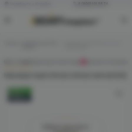
Челябинск и Копейск
8 (800) 101 55 74
Главная
/
Картриджи для POD-
/
Картридж Aspire Brusko minican
систем
жёлтый (0.8)
Всё о товаре
Характеристики
Отзывы
Наличие в магазинах
0
Картридж Aspire Brusko minican жёлтый (0.8)
Оригинал
Новинка
Войдите для полного