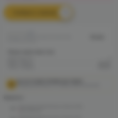
Сообщить о наличии
0
Brusko
Артикул: VAPEE4D10860DCEE11ED0A8
0029E002923B2
Общие характеристики
Объем бака мл
3
Марка / Бренд
Brusko
Серия / Модель
Minican
МЫ НЕ ОСУЩЕСТВЛЯЕМ ДОСТАВКУ!
Федеральный закон от 31 июля 2020 № 303-ФЗ
Варианты:
Картридж Aspire Brusko minican (0.8)
нет в наличии
Картридж Aspire Brusko minican (1.0)