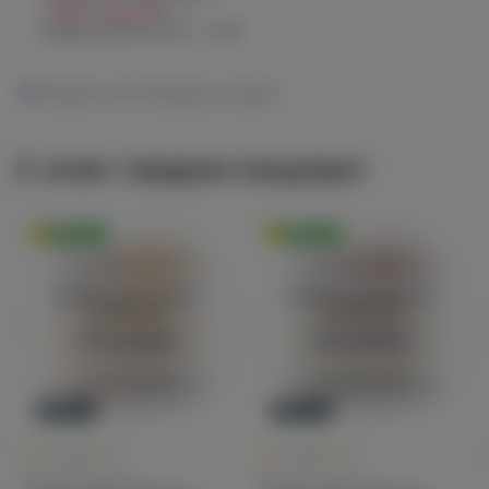
Нет в наличии
График работы:
10:00 - 21:00
Показать все магазины на карте
С этим товаром покупают
Оригинал
Оригинал
Войдите для полного
Войдите для полного
просмотра
просмотра
Авторизация
Авторизация
Новинка
Новинка
0
0
0.0
+45
0.0
+45
Для POD-систем
Для POD-систем