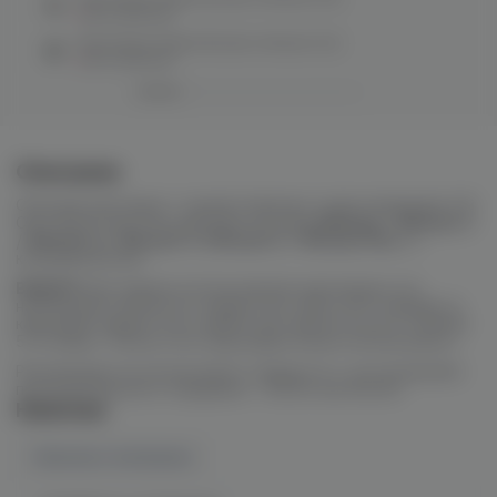
нет в наличии
Картридж Aspire Brusko minican (1.2)
нет в наличии
Описание
Сменный картридж с одной спиралью сопротивлением 0.8
Ом и ёмкостью 3 мл для POD-системы
Minican
/
Minican 2
/
Minican 3
/
Minican 4
/
Minican 5
/
Minican Plus
от
компании Brusko.
ВАЖНО!
При первом использовании картриджа, его
необходимо пропитать жидкостью. Для этого заправьте
картридж жидкостью и дайте ему пропитаться в течении
5-10 минут. После этого картридж можно использовать.
Рекомендуется использовать жидкости с соотношением
пропиленгликоля и глицерина – 50/50 или 60/40.
Наличие
Наличие в магазинах