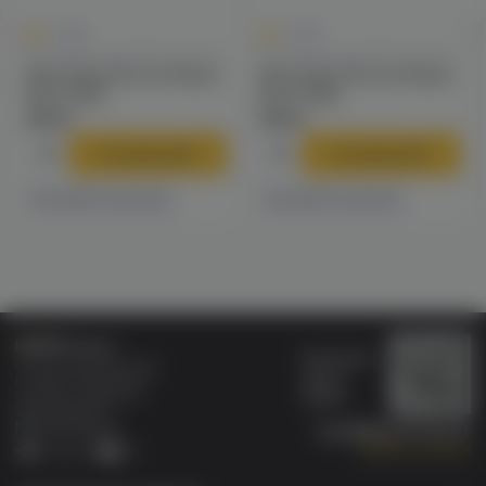
0
0
0.0
0.0
Картриджи для POD-систем
Картриджи для POD-систем
Картридж Rincoe Manto
Картридж Rincoe Manto
Nano (0.5)
Nano (0.8)
309 ₽
309 ₽
В корзину
В корзину
12 магазинах
4 магазинах
Есть в
Есть в
Бонусная
Специализированный
карта
магазин электронных
Wallet
сигарет и кальянов
VAPE.MARKET®
Мы в соц.сетях:
8 (800) 101 55 74
Заказать звонок
Telegram
VK