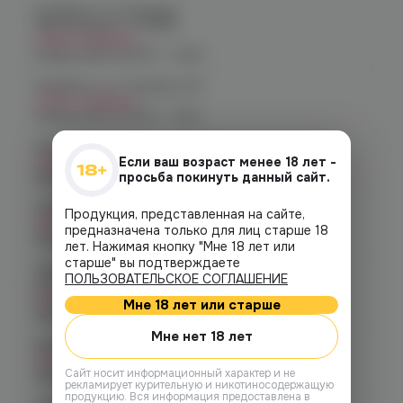
Челябинск, ул. Богдана
Хмельницкого 17 (ЧМЗ)
Нет в наличии
График работы:
10:00 - 22:00
Челябинск, ул. Гагарина 28
Нет в наличии
График работы:
10:00 - 21:00
Челябинск, ул. Гагарина д. 9
Если ваш возраст менее 18 лет -
Нет в наличии
просьба покинуть данный сайт.
График работы:
10:00 - 21:00
Челябинск, ул. Кирова д. 6
Продукция, представленная на сайте,
Нет в наличии
предназначена только для лиц старше 18
График работы:
10:00 - 21:00
лет. Нажимая кнопку "Мне 18 лет или
старше" вы подтверждаете
Челябинск, пр-т. Комсомольский
ПОЛЬЗОВАТЕЛЬСКОЕ СОГЛАШЕНИЕ
д.24
Нет в наличии
Мне 18 лет или старше
График работы:
10:00 - 21:00
Мне нет 18 лет
Копейск, пр. Победы 7
Нет в наличии
Cайт носит информационный характер и не
График работы:
10:00 - 21:00
рекламирует курительную и никотиносодержащую
продукцию. Вся информация предоставлена в