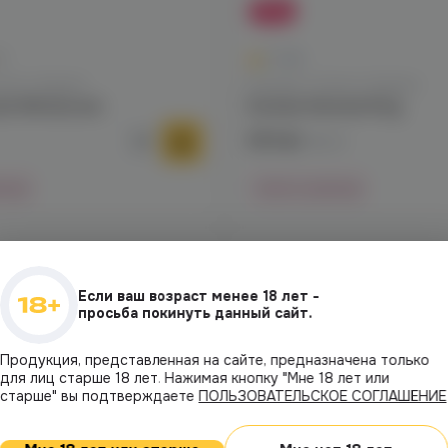
-29%
0
15
0.0
етки / Кадило
Колпаки / Сетки / Кадило
ob Windcover
Колпак Nomad King
777 ₽
1090 ₽
ичии
Нет в наличии
Если ваш возраст менее 18 лет -
просьба покинуть данный сайт.
Продукция, представленная на сайте, предназначена только
для лиц старше 18 лет. Нажимая кнопку "Мне 18 лет или
старше" вы подтверждаете
ПОЛЬЗОВАТЕЛЬСКОЕ СОГЛАШЕНИЕ