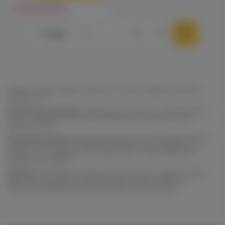
Нет в наличии
Назад
1
…
4
5
6
Колпак! Сетка! Кадило! Для чего это всё? Давайте вкратце
разбери это:
Колпак
для кальяна
предназначен для того, чтобы накрыть
чашу с табачной смесью и хорошенько прогреть ее при
помощи углей.
Сетка для кальяна
необходима для предотвращения порчи
поверхностей при случайном падении угля с калауда или
фольги, что нередко происходит само по себе, либо при
задевании кальяна.
Кадило
или попросту переноска для углей. Недооцененная
вещь при домашнем использовании кальяна, однако, в
кальянных заведениях без нее просто не обойтись.