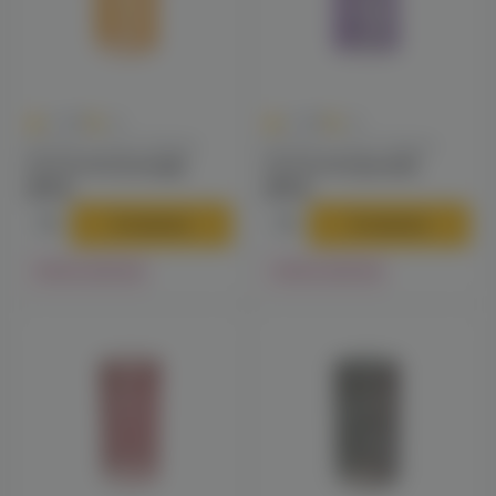
0
0
0.0
+14
0.0
+14
Колпаки / Сетки / Кадило
Колпаки / Сетки / Кадило
Сетка Grid (orange)
Сетка Grid (purple)
275 ₽
275 ₽
В корзину
В корзину
Нет в наличии
Нет в наличии