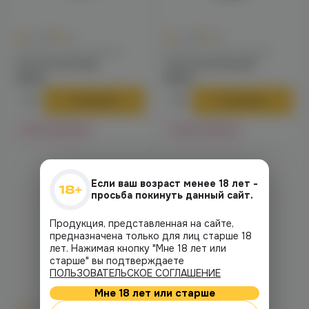
0
0
0.0
+14
0.0
+14
Колпаки / Сетки / Кадило
Колпаки / Сетки / Кадило
Сетка Grid (red)
Сетка Grid (silver)
275 ₽
275 ₽
В корзину
В корзину
Нет в наличии
Нет в наличии
Если ваш возраст менее 18 лет -
просьба покинуть данный сайт.
Продукция, представленная на сайте,
предназначена только для лиц старше 18
лет. Нажимая кнопку "Мне 18 лет или
старше" вы подтверждаете
ПОЛЬЗОВАТЕЛЬСКОЕ СОГЛАШЕНИЕ
Мне 18 лет или старше
0
0
0.0
+14
0.0
+14