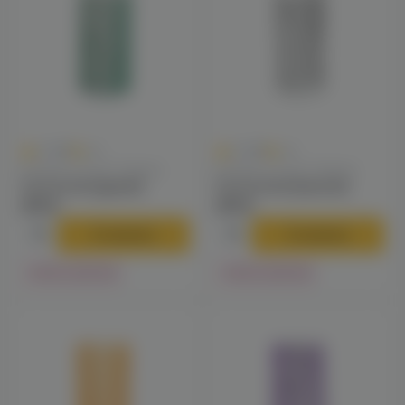
0
0
0.0
+14
0.0
+14
Колпаки / Сетки / Кадило
Колпаки / Сетки / Кадило
Сетка Grid (green)
Сетка Grid (maroon)
275 ₽
275 ₽
В корзину
В корзину
Нет в наличии
Нет в наличии