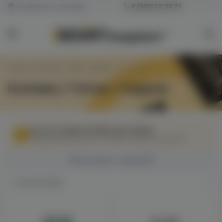
Челябинск и Копейск
8 (800) 101 55 74
Главная
/
Колпаки / Сетки / Кадило
/
Страница 6
Колпаки / Сетки / Кадило
МЫ НЕ ОСУЩЕСТВЛЯЕМ ДОСТАВКУ!
Федеральный закон от 31 июля 2020 № 303-ФЗ
Фильтровать товары
По умолчанию