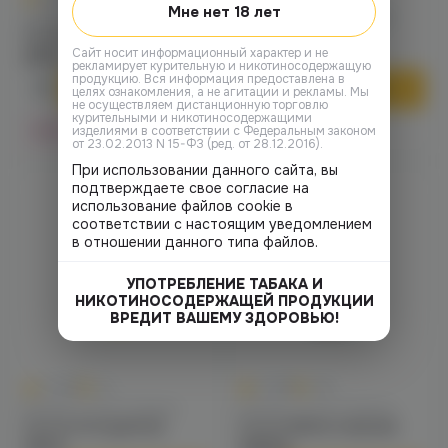
Мне нет 18 лет
Колпаки / Сетки / Кадило
Колпаки / Сетки / Кадило
Сетка Grid (violet)
Сетка Grid (white)
Cайт носит информационный характер и не
275 ₽
275 ₽
рекламирует курительную и никотиносодержащую
продукцию. Вся информация предоставлена в
В корзину
В корзину
целях ознакомления, а не агитации и рекламы. Мы
не осуществляем дистанционную торговлю
курительными и никотиносодержащими
Нет в наличии
Нет в наличии
изделиями в соответствии с Федеральным законом
от 23.02.2013 N 15-ФЗ (ред. от 28.12.2016).
При использовании данного сайта, вы
подтверждаете свое согласие на
использование файлов cookie в
соответствии с настоящим уведомлением
в отношении данного типа файлов.
УПОТРЕБЛЕНИЕ ТАБАКА И
НИКОТИНОСОДЕРЖАЩЕЙ ПРОДУКЦИИ
ВРЕДИТ ВАШЕМУ ЗДОРОВЬЮ!
0
0
0.0
+14
0.0
+105
Колпаки / Сетки / Кадило
Колпаки / Сетки / Кадило
Сетка Grid (yellow)
Сетка Watta (черная)