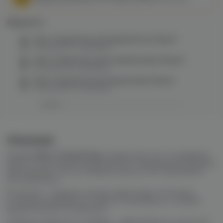
Варианты:
Bjorn Темный Хор salt (арбуз/мята) 20mg M
в наличии в
7 магазинах
Bjorn Темный Хор salt (голубика/лед) 20mg M
в наличии в
3 магазинах
Bjorn Темный Хор salt (груша/лед) 20mg M
в наличии в
4 магазинах
Описание
Линейка
Bjorn Темный Хор
создана для тех, кто выбирает
яркость и холод без компромиссов. Современная формула
обеспечивает чистую передачу вкуса и плотный аромат
без перегрузки.
В палитре — ледяные, кислые и фруктовые сочетания,
которые раскрываются глубоко и насыщенно, оставляя
выразительное послевкусие.
Главная особенность линейки — вариативность: доступно