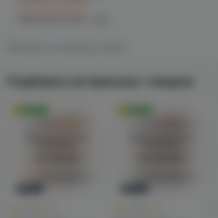
C 12.08 после 16:00
при заказе сегодня
График работы:
10:00 - 21:00
Показать все магазины на карте
Подборка интересных товаров
Оригинал
Оригинал
Войдите для полного
Войдите для полного
просмотра
просмотра
Авторизация
Авторизация
Новинка
Новинка
0
0
0.0
+45
0.0
+45