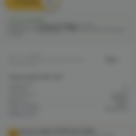
В корзину
Есть в наличии
Самовывоз из
1 магазина
сегодня
до 23:00
Самовывоз из
12 магазинов
c
12.08
после 16:00 при заказе
сегодня
0
Bjorn
Артикул: VAPEEA3E4ECE3D5E11F10A801
A200009A0A9
Общие характеристики
Содержание
20
никотина
Тип никотина
Солевой
Крепость
Средняя
Марка / Бренд
Bjorn
Серия / Модель
Темный Хор
Показать все
МЫ НЕ ОСУЩЕСТВЛЯЕМ ДОСТАВКУ!
Федеральный закон от 31 июля 2020 № 303-ФЗ