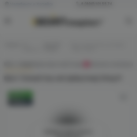
Челябинск и Копейск
8 (800) 101 55 74
Главная
/
Все
/
Для POD-
/
Bjorn Темный Хор salt (арбуз/
жидкости
систем
лед) 20mg M
Всё о товаре
Характеристики
Отзывы
Наличие в магазинах
0
Bjorn Темный Хор salt (арбуз/лед) 20mg M
Оригинал
Новинка
Войдите для полного