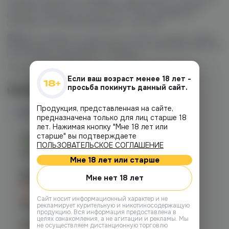
3 уровня крепости и 3 категории вкусов: классические,
кислые и холодные. Все для того, чтобы каждый мог
подобрать оптимальный вариант под себя.
Важно:
не забудьте тщательно встряхнуть флакон перед
заправкой! После заправки жидкости в новый картридж мы
рекомендуем подождать 7-10 минут.
Объем флакона: 30 мл
Если ваш возраст менее 18 лет -
Соотношение PG/VG: 50/50
просьба покинуть данный сайт.
Наличие
Продукция, представленная на сайте,
Наличие в магазинах
предназначена только для лиц старше 18
лет. Нажимая кнопку "Мне 18 лет или
старше" вы подтверждаете
Челябинск, пр. Родионова 6 (Ньютон)
ПОЛЬЗОВАТЕЛЬСКОЕ СОГЛАШЕНИЕ
Есть
График работы:
10:00 - 23:00
Мне 18 лет или старше
Челябинск, ул. Богдана
Мне нет 18 лет
Хмельницкого 17 (ЧМЗ)
C 12.08 после 16:00
при заказе сегодня
Cайт носит информационный характер и не
График работы:
10:00 - 22:00
рекламирует курительную и никотиносодержащую
продукцию. Вся информация предоставлена в
целях ознакомления, а не агитации и рекламы. Мы
Челябинск, ул. Гагарина 28
не осуществляем дистанционную торговлю