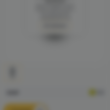
просмотра
Демонстрация и заказ
требуют регистрации с
подтверждением
совершеннолетия
Авторизация
490₽