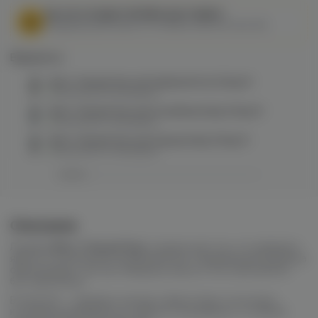
МЫ НЕ ОСУЩЕСТВЛЯЕМ ДОСТАВКУ!
Федеральный закон от 31 июля 2020 № 303-ФЗ
Варианты:
Bjorn Темный Хор salt (арбуз/мята) 20mg M
в наличии в
6 магазинах
Bjorn Темный Хор salt (голубика/лед) 20mg M
в наличии в
2 магазинах
Bjorn Темный Хор salt (груша/лед) 20mg M
в наличии в
4 магазинах
Описание
Линейка
Bjorn Темный Хор
создана для тех, кто выбирает
яркость и холод без компромиссов. Современная формула
обеспечивает чистую передачу вкуса и плотный аромат
без перегрузки.
В палитре — ледяные, кислые и фруктовые сочетания,
которые раскрываются глубоко и насыщенно, оставляя