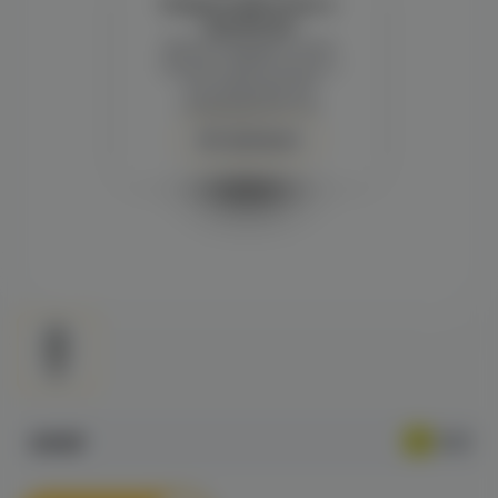
Войдите для полного
просмотра
Демонстрация и заказ
требуют регистрации с
подтверждением
совершеннолетия
Авторизация
490₽