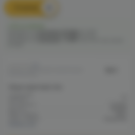
В корзину
Есть в наличии
Самовывоз из
2 магазинов
сегодня
до 22:00
Самовывоз из
4 магазинов
сегодня
до 21:00
Самовывоз из
7 магазинов
c
14.08
после 16:00 при заказе
сегодня
0
Bjorn
Артикул: VAPEF6E85EFC3D5E11F10A801
C87000909A6
Общие характеристики
Содержание
20
никотина
Тип никотина
Солевой
Крепость
Средняя
Марка / Бренд
Bjorn
Серия / Модель
Темный Хор
Показать все