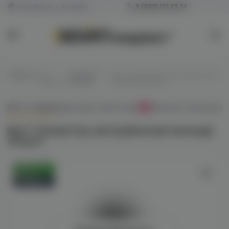
Челябинск и Копейск
8 (800) 101 55 74
Главная
/
Все
/
Для POD-
/
Bjorn Темный Хор salt (клубничный
жидкости
систем
лимонад) 20mg M
Всё о товаре
Характеристики
Отзывы
Наличие в магазинах
0
Bjorn Темный Хор salt (клубничный лимонад)
20mg M
Оригинал
Новинка