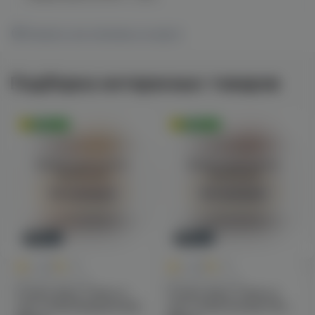
Показать все магазины на карте
Подборка интересных товаров
Оригинал
Оригинал
Войдите для полного
Войдите для полного
просмотра
просмотра
Авторизация
Авторизация
Новинка
Новинка
0
0
0.0
+45
0.0
+45
Для POD-систем
Для POD-систем
Fummo Aqua Tobacco
Fummo Aqua Tobacco
salt (табак/вирджиния)
salt (табак/ликер) 20mg