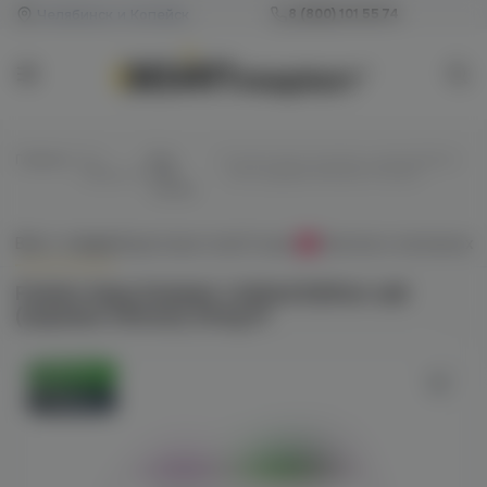
Челябинск и Копейск
8 (800) 101 55 74
Главная
/
Все
/
Для
/
Fummo Aqua Summer Limited Edition
жидкости
POD-
salt (садовые яблоки) 20mg M
систем
Всё о товаре
Характеристики
Отзывы
Наличие в магазинах
0
Fummo Aqua Summer Limited Edition salt
(садовые яблоки) 20mg M
Оригинал
Новинка