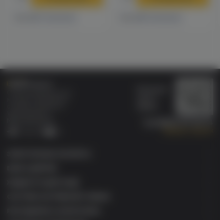
7 магазинах
11 магазинах
Есть в
Есть в
Бонусная
Специализированный
карта
магазин электронных
Wallet
сигарет и кальянов
VAPE.MARKET®
Мы в соц.сетях:
8 (800) 101 55 74
Заказать звонок
Telegram
VK
ЭЛЕКТРОННЫЕ СИГАРЕТЫ
БАКИ & ДРИПКИ
ЖИДКОСТИ ДЛЯ ЭСДН
СИСТЕМЫ НАГРЕВАНИЯ ТАБАКА
РАСХОДНИКИ & АКСЕССУАРЫ