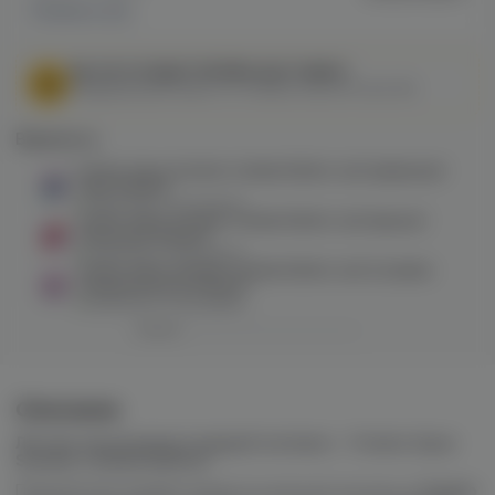
Показать все
МЫ НЕ ОСУЩЕСТВЛЯЕМ ДОСТАВКУ!
Федеральный закон от 31 июля 2020 № 303-ФЗ
Варианты:
Fummo Aqua Summer Limited Edition salt (арбузный
лед) 20mg M
в наличии в
9 магазинах
Fummo Aqua Summer Limited Edition salt (вишня/
апельсин) 20mg M
в наличии в
6 магазинах
Fummo Aqua Summer Limited Edition salt (голубая
сахарная вата) 20mg M
в наличии в
4 магазинах
Описание
Летнее настроение в каждой затяжке — Fummo Aqua
Summer Limited Edition!
Премиальная линейка жидкости для pod-систем от
Fummo