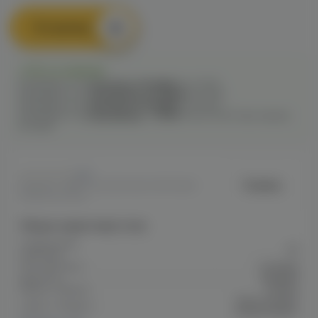
В корзину
Есть в наличии
Самовывоз из
1 магазина
сегодня
до 22:00
Самовывоз из
7 магазинов
сегодня
до 21:00
Самовывоз из
1 магазина
сегодня
до 23:00
Самовывоз из
4 магазинов
c
12.08
после 16:00 при заказе
сегодня
0
Fummo
Артикул: VAPE3232CE944DC411F10A80
1C8A0047FD1A
Общие характеристики
Содержание
20
никотина
Тип никотина
Солевой
Крепость
Средняя
Марка / Бренд
Fummo
Aqua Summer
Серия / Модель
Limited Edition