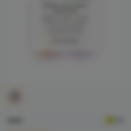
Войдите для полного
просмотра
Демонстрация и заказ
требуют регистрации с
подтверждением
совершеннолетия
Авторизация
890₽