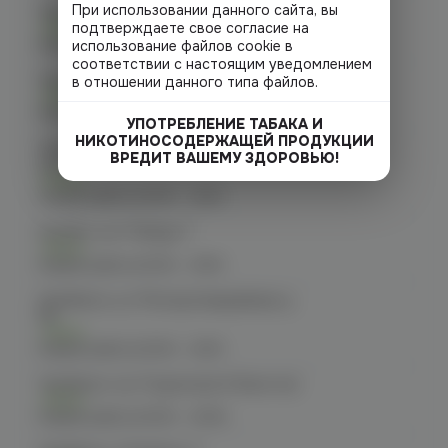
При использовании данного сайта, вы
Челябинск, ул. Гагарина д. 9
подтверждаете свое согласие на
Есть
График работы:
10:00 - 21:00
использование файлов cookie в
соответствии с настоящим уведомлением
Челябинск, ул. Кирова д. 6
в отношении данного типа файлов.
Есть
График работы:
10:00 - 21:00
УПОТРЕБЛЕНИЕ ТАБАКА И
НИКОТИНОСОДЕРЖАЩЕЙ ПРОДУКЦИИ
Челябинск, пр-т. Комсомольский
ВРЕДИТ ВАШЕМУ ЗДОРОВЬЮ!
д.24
Есть
График работы:
10:00 - 21:00
Копейск, пр. Победы 7
Есть
График работы:
10:00 - 21:00
Челябинск, ул. Молодогвардейцев д.
66
Есть
График работы:
10:00 - 21:00
Челябинск, пр. Родионова 6 (Ньютон)
Есть
График работы:
10:00 - 23:00