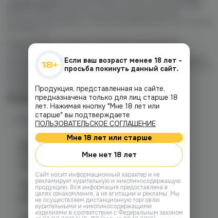
Limited Edition
сочетает в себе освежающие фруктовые
миксы, сочные ягоды и лёгкие прохладные акценты,
создавая насыщенный и сбалансированный вкус без лишней
приторности.
Fummo Aqua
отличается мягкой вкусопередачей и
стабильным насыщением благодаря качественным
компонентам и тщательно подобранным ароматизаторам.
Если ваш возраст менее 18 лет -
Летняя коллекция отлично раскрывается как на компактных
просьба покинуть данный сайт.
pod-системах, так и на более мощных устройствах,
сохраняя яркость вкуса на протяжении всего
Продукция, представленная на сайте,
использования.
предназначена только для лиц старше 18
Наличие
лет. Нажимая кнопку "Мне 18 лет или
старше" вы подтверждаете
Наличие в магазинах
ПОЛЬЗОВАТЕЛЬСКОЕ СОГЛАШЕНИЕ
Мне 18 лет или старше
Челябинск, ул. Богдана
Хмельницкого 17 (ЧМЗ)
Мне нет 18 лет
Есть
График работы:
10:00 - 22:00
Cайт носит информационный характер и не
рекламирует курительную и никотиносодержащую
Челябинск, ул. Кирова д. 6
продукцию. Вся информация предоставлена в
Есть
целях ознакомления, а не агитации и рекламы. Мы
График работы:
10:00 - 21:00
не осуществляем дистанционную торговлю
курительными и никотиносодержащими
изделиями в соответствии с Федеральным законом
Челябинск, пр-т. Ленина д. 63