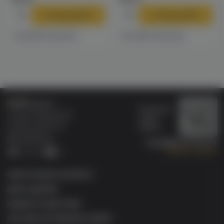
В корзину
В корзину
8 магазинах
11 магазинах
Есть в
Есть в
Бонусная
Специализированный
карта
магазин электронных
Wallet
сигарет и кальянов
VAPE.MARKET®
Мы в соц.сетях:
8 (800) 101 55 74
Заказать звонок
Telegram
VK
ЭЛЕКТРОННЫЕ СИГАРЕТЫ
БАКИ & ДРИПКИ
ЖИДКОСТИ ДЛЯ ЭСДН
СИСТЕМЫ НАГРЕВАНИЯ ТАБАКА