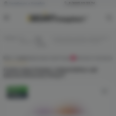
Челябинск и Копейск
8 (800) 101 55 74
Главная
/
Все
/
Для
/
Fummo Aqua Summer Limited Edition
жидкости
POD-
salt (вишня/апельсин) 20mg M
систем
Всё о товаре
Характеристики
Отзывы
Наличие в магазинах
1
Fummo Aqua Summer Limited Edition salt
(вишня/апельсин) 20mg M
Оригинал
Новинка