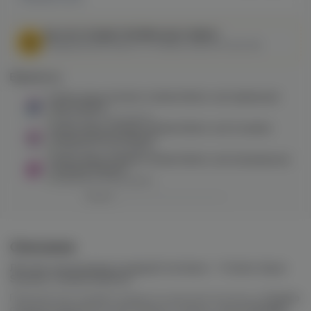
МЫ НЕ ОСУЩЕСТВЛЯЕМ ДОСТАВКУ!
Федеральный закон от 31 июля 2020 № 303-ФЗ
Варианты:
Fummo Aqua Summer Limited Edition salt (арбузный
лед) 20mg M
в наличии в
9 магазинах
Fummo Aqua Summer Limited Edition salt (голубая
сахарная вата) 20mg M
в наличии в
4 магазинах
Fummo Aqua Summer Limited Edition salt (клюквенная
содовая) 20mg M
в наличии в
8 магазинах
Описание
Летнее настроение в каждой затяжке — Fummo Aqua
Summer Limited Edition!
Премиальная линейка жидкости для pod-систем от
Fummo
создана специально для жаркого сезона. Серия
Summer