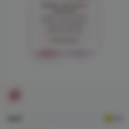
Войдите для полного
просмотра
Демонстрация и заказ
требуют регистрации с
подтверждением
совершеннолетия
Авторизация
890₽