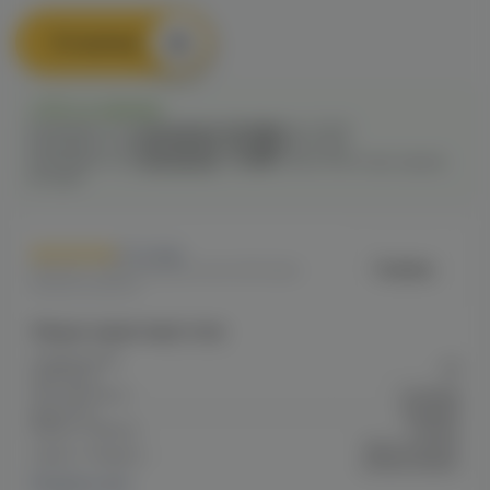
В корзину
Есть в наличии
Самовывоз из
2 магазинов
сегодня
до 22:00
Самовывоз из
4 магазинов
сегодня
до 21:00
Самовывоз из
7 магазинов
c
12.08
после 16:00 при заказе
сегодня
1 отзыв
Fummo
Артикул: VAPE9CDD192C4DC311F10A80
055A0045FD5F
Общие характеристики
Содержание
20
никотина
Тип никотина
Солевой
Крепость
Средняя
Марка / Бренд
Fummo
Aqua Summer
Серия / Модель
Limited Edition
Показать все