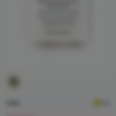
Войдите для полного
просмотра
Демонстрация и заказ
требуют регистрации с
подтверждением
совершеннолетия
Авторизация
698₽