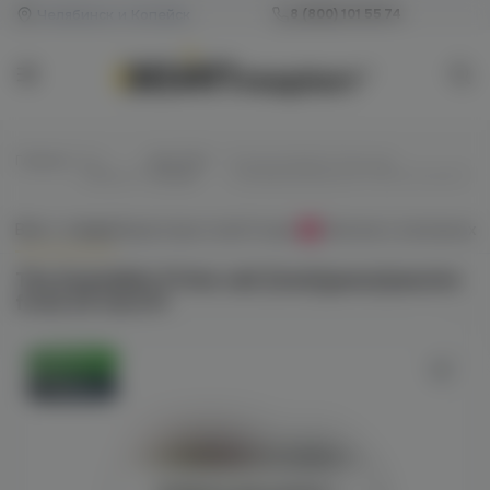
Челябинск и Копейск
8 (800) 101 55 74
Главная
/
Все
/
Для POD-
/
The Scandalist Prime salt
жидкости
систем
(iced/guava/passion fruit) 20 hard M
Всё о товаре
Характеристики
Отзывы
Наличие в магазинах
0
The Scandalist Prime salt (iced/guava/passion
fruit) 20 hard M
Оригинал
Новинка