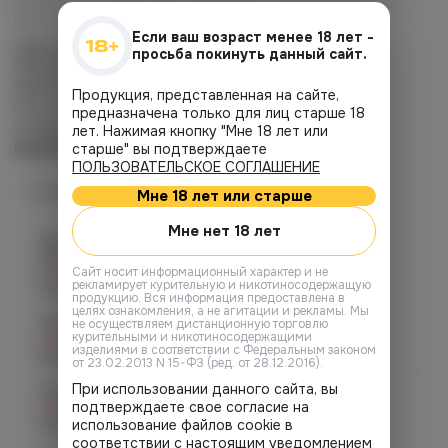
сочетания от фруктовых жвачек до сладких десертов, и
нисколько не уступая зарубежным производителям.
Если ваш возраст менее 18 лет -
Характеристики:
просьба покинуть данный сайт.
Объем жидкости: 30 мл
Крепость никотина: 20 мг
Продукция, представленная на сайте,
Соотношение VG/PG: 50/50
предназначена только для лиц старше 18
Страна-производитель: Россия
лет. Нажимая кнопку "Мне 18 лет или
Наличие
старше" вы подтверждаете
ПОЛЬЗОВАТЕЛЬСКОЕ СОГЛАШЕНИЕ
Наличие в магазинах
Мне 18 лет или старше
Мне нет 18 лет
Челябинск, ул. Богдана
Хмельницкого 17 (ЧМЗ)
Нет в наличии
Cайт носит информационный характер и не
рекламирует курительную и никотиносодержащую
График работы:
10:00 - 22:00
продукцию. Вся информация предоставлена в
целях ознакомления, а не агитации и рекламы. Мы
Челябинск, ул. Гагарина 28
не осуществляем дистанционную торговлю
курительными и никотиносодержащими
Нет в наличии
изделиями в соответствии с Федеральным законом
График работы:
10:00 - 21:00
от 23.02.2013 N 15-ФЗ (ред. от 28.12.2016).
При использовании данного сайта, вы
Челябинск, ул. Гагарина д. 9
Нет в наличии
подтверждаете свое согласие на
График работы:
10:00 - 21:00
использование файлов cookie в
соответствии с настоящим уведомлением