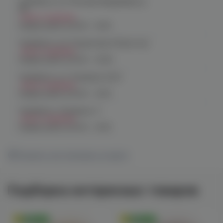
Челябинск, ул. Молодогвардейцев д.
66
Нет в наличии
График работы:
10:00 - 21:00
Челябинск, пр. Родионова 6 (Ньютон)
Нет в наличии
График работы:
10:00 - 23:00
Челябинск, ул. Чичерина 22/5
Нет в наличии
График работы:
10:00 - 21:00
Челябинск, Чичерина, 5
Нет в наличии
График работы:
10:00 - 21:00
Показать все магазины на карте
Подборка интересных товаров
Оригинал
Оригинал