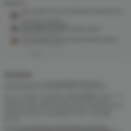
Варианты:
The Scandalist Prime salt (iced/kiwi/strawberry) 20mg
M
в наличии в
1 магазине
The Scandalist Prime salt
(iced/raspberry/strawberry/apple) 20mg M
в наличии в
1 магазине
The Scandalist Prime salt (peach/nectarine) 20mg M
в наличии в
3 магазинах
Описание
Линейка жидкостей
The Skandalist Prime salt
от
производителей компании Ruvapes из Мурманска.
Как и в стандартной линейке
The Scandalist
, первое, что
цепляет взгляд — яркий дизайн. На лице картонной
упаковки среди интересных шрифтов и красивой графики
можно рассмотреть и название линейки, и название
конкретно вкуса (с подсказками о том, что нас ждет
внутри).
В своем арсенале имеет разнообразные вкусовые