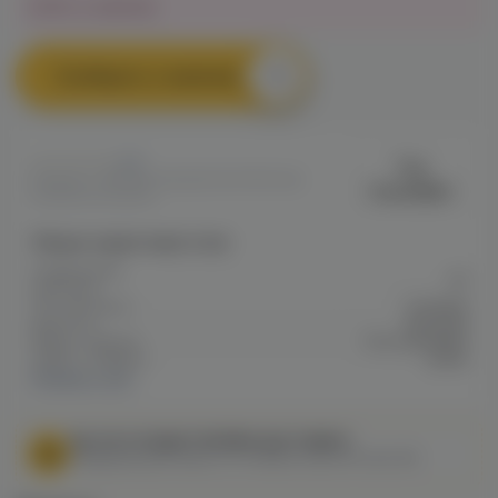
Нет в наличии
Сообщить о наличии
0
The
Артикул: VAPE4E03B4EB7BCF11EF0A8
Scandalist
006B30004E9FE
Общие характеристики
Содержание
20
никотина
Тип никотина
Солевой
Крепость
Высокая
Марка / Бренд
The Scandalist
Серия / Модель
prime
Показать все
МЫ НЕ ОСУЩЕСТВЛЯЕМ ДОСТАВКУ!
Федеральный закон от 31 июля 2020 № 303-ФЗ