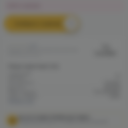
Нет в наличии
Сообщить о наличии
0
The
Артикул: VAPE730EABD87BD011EF0A8
Scandalist
00B5F00047CD4
Общие характеристики
Содержание
20
никотина
Тип никотина
Солевой
Крепость
Высокая
Марка / Бренд
The Scandalist
Серия / Модель
prime
Показать все
МЫ НЕ ОСУЩЕСТВЛЯЕМ ДОСТАВКУ!
Федеральный закон от 31 июля 2020 № 303-ФЗ