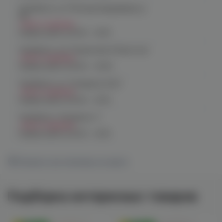
Челябинск, ул. Молодогвардейцев д.
66
Нет в наличии
График работы:
10:00 - 21:00
Челябинск, пр. Родионова 6 (Ньютон)
Нет в наличии
График работы:
10:00 - 23:00
Челябинск, ул. Чичерина 22/5
Нет в наличии
График работы:
10:00 - 21:00
Челябинск, Чичерина, 5
Нет в наличии
График работы:
10:00 - 21:00
Показать все магазины на карте
Подборка интересных товаров