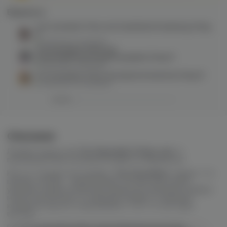
Варианты:
The Scandalist Prime salt (iced/kiwi/strawberry) 20mg
M
в наличии в
1 магазине
The Scandalist Prime salt
(iced/raspberry/strawberry/apple) 20mg M
в наличии в
1 магазине
The Scandalist Prime salt (peach/nectarine) 20mg M
в наличии в
3 магазинах
Описание
Линейка жидкостей
The Skandalist Prime salt
от
производителей компании Ruvapes из Мурманска.
Как и в стандартной линейке
The Scandalist
, первое, что
цепляет взгляд — яркий дизайн. На лице картонной
упаковки среди интересных шрифтов и красивой графики
можно рассмотреть и название линейки, и название
конкретно вкуса (с подсказками о том, что нас ждет
внутри).