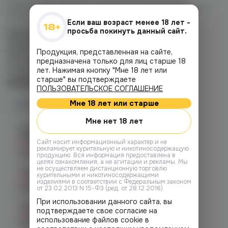
В своем арсенале имеет разнообразные вкусовые
сочетания от фруктовых жвачек до сладких десертов, и
нисколько не уступая зарубежным производителям.
Если ваш возраст менее 18 лет -
Характеристики:
просьба покинуть данный сайт.
Объем жидкости: 30 мл
Крепость никотина: 20 мг
Продукция, представленная на сайте,
Соотношение VG/PG: 50/50
предназначена только для лиц старше 18
лет. Нажимая кнопку "Мне 18 лет или
Страна-производитель: Россия
старше" вы подтверждаете
Наличие
ПОЛЬЗОВАТЕЛЬСКОЕ СОГЛАШЕНИЕ
Мне 18 лет или старше
Наличие в магазинах
Мне нет 18 лет
Челябинск, ул. Богдана
Хмельницкого 17 (ЧМЗ)
Cайт носит информационный характер и не
Нет в наличии
рекламирует курительную и никотиносодержащую
График работы:
10:00 - 22:00
продукцию. Вся информация предоставлена в
целях ознакомления, а не агитации и рекламы. Мы
не осуществляем дистанционную торговлю
Челябинск, ул. Гагарина 28
курительными и никотиносодержащими
Нет в наличии
изделиями в соответствии с Федеральным законом
График работы:
10:00 - 21:00
от 23.02.2013 N 15-ФЗ (ред. от 28.12.2016).
При использовании данного сайта, вы
Челябинск, ул. Гагарина д. 9
подтверждаете свое согласие на
Нет в наличии
использование файлов cookie в
График работы:
10:00 - 21:00