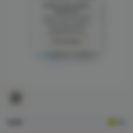
Войдите для полного
просмотра
Демонстрация и заказ
требуют регистрации с
подтверждением
совершеннолетия
Авторизация
698₽