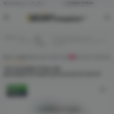
Челябинск и Копейск
8 (800) 101 55 74
Главная
/
Все
/
Для
/
The Scandalist Prime salt
жидкости
POD-
(pineapple/strawberry/coconut) 20
систем
hard M
Всё о товаре
Характеристики
Отзывы
Наличие в магазинах
0
The Scandalist Prime salt
(pineapple/strawberry/coconut) 20 hard M
Оригинал
Новинка