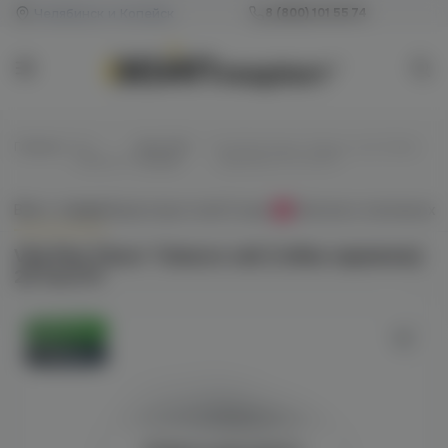
Челябинск и Копейск
8 (800) 101 55 74
Главная
/
Все
/
Для POD-
/
Vliq Max Flavor Tobacco salt (табак
жидкости
систем
карамель) 20 hard M
Всё о товаре
Характеристики
Отзывы
Наличие в магазинах
0
Vliq Max Flavor Tobacco salt (табак карамель)
20 hard M
Оригинал
Новинка