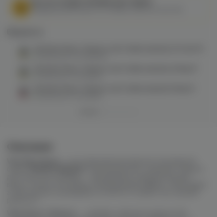
МЫ НЕ ОСУЩЕСТВЛЯЕМ ДОСТАВКУ!
Федеральный закон от 31 июля 2020 № 303-ФЗ
Варианты:
Vliq Max Flavor Tobacco salt (табак ваниль) 20 hard M
в наличии в
2 магазинах
Vliq Max Flavor Tobacco salt (табак ваниль) 20mg M
в наличии в
1 магазине
Vliq Max Flavor Tobacco salt (табак вишня) 20mg M
в наличии в
1 магазине
Описание
Vliq Max Flavor
— это обновлённая версия популярной
серии
FREEZE BREEZE
. Производитель сохранил главное
достоинство линейки — насыщенные и выразительные
вкусы, полностью убрав охлаждающий эффект. Благодаря
этому аромат раскрывается мягче и глубже, без лишней
резкости.
Vliq Flavor Tobacco
— линейка табачных жидкостей,