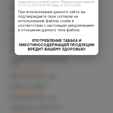
изделиями в соответствии с Федеральным законом
при заказе сегодня
от 23.02.2013 N 15-ФЗ (ред. от 28.12.2016).
График работы:
10:00 - 21:00
При использовании данного сайта, вы
подтверждаете свое согласие на
Челябинск, ул. Гагарина д. 9
использование файлов cookie в
C 12.08 после 16:00
соответствии с настоящим уведомлением
при заказе сегодня
График работы:
10:00 - 21:00
в отношении данного типа файлов.
Челябинск, ул. Кирова д. 6
УПОТРЕБЛЕНИЕ ТАБАКА И
C 12.08 после 16:00
НИКОТИНОСОДЕРЖАЩЕЙ ПРОДУКЦИИ
при заказе сегодня
ВРЕДИТ ВАШЕМУ ЗДОРОВЬЮ!
График работы:
10:00 - 21:00
Челябинск, пр-т. Комсомольский
д.24
C 12.08 после 16:00
при заказе сегодня
График работы:
10:00 - 21:00
Копейск, пр. Победы 7
C 12.08 после 16:00
при заказе сегодня
График работы:
10:00 - 21:00
Челябинск, пр-т. Ленина д. 63
C 12.08 после 16:00