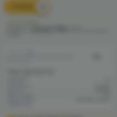
В корзину
Есть в наличии
Самовывоз из
1 магазина
сегодня
до 22:00
Самовывоз из
12 магазинов
c
12.08
после 16:00 при заказе
сегодня
0
Vliq
Артикул: VAPE809FF577193C11F10A800
FEA0008F64C
Общие характеристики
Содержание
20
никотина
Тип никотина
Солевой
Крепость
Высокая
Марка / Бренд
Vliq
Серия / Модель
Max Flavor Tobacco
Показать все