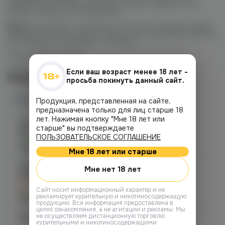
созданная для ценителей классических табачных нот с
мягким, приятным послевкусием.
Важно:
не забудьте тщательно встряхнуть флакон перед
заправкой! После заправки жидкости в новый картридж мы
рекомендуем подождать 7-10 минут.
Объем флакона: 30 мл
Соотношение PG/VG: 50/50
Если ваш возраст менее 18 лет -
Наличие
просьба покинуть данный сайт.
Наличие в магазинах
Продукция, представленная на сайте,
предназначена только для лиц старше 18
лет. Нажимая кнопку "Мне 18 лет или
Челябинск, ул. Молодогвардейцев
старше" вы подтверждаете
48
ПОЛЬЗОВАТЕЛЬСКОЕ СОГЛАШЕНИЕ
Есть
График работы:
10:00 - 22:00
Мне 18 лет или старше
Челябинск, ул. Богдана
Мне нет 18 лет
Хмельницкого 17 (ЧМЗ)
C 12.08 после 16:00
Cайт носит информационный характер и не
при заказе сегодня
рекламирует курительную и никотиносодержащую
График работы:
10:00 - 22:00
продукцию. Вся информация предоставлена в
целях ознакомления, а не агитации и рекламы. Мы
не осуществляем дистанционную торговлю
Челябинск, ул. Гагарина 28
курительными и никотиносодержащими
C 12.08 после 16:00