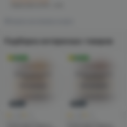
при заказе сегодня
График работы:
10:00 - 21:00
Показать все магазины на карте
Подборка интересных товаров
Оригинал
Оригинал
Войдите для полного
Войдите для полного
просмотра
просмотра
Авторизация
Авторизация
Новинка
Новинка
0
0
0.0
+45
0.0
+45
Для POD-систем
Для POD-систем
Fummo Aqua Tobacco
Fummo Aqua Tobacco