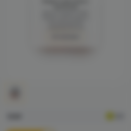
Войдите для полного
просмотра
Демонстрация и заказ
требуют регистрации с
подтверждением
совершеннолетия
Авторизация
539₽