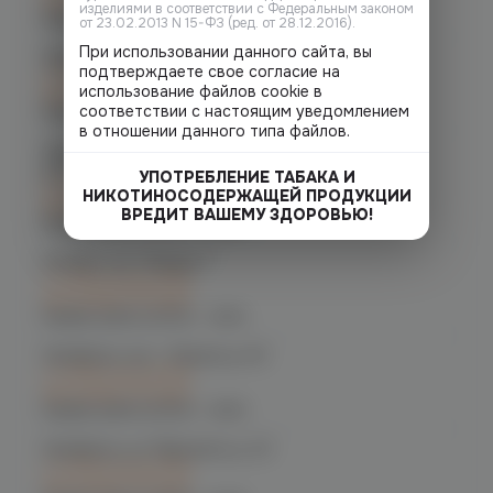
при заказе сегодня
изделиями в соответствии с Федеральным законом
График работы:
10:00 - 21:00
от 23.02.2013 N 15-ФЗ (ред. от 28.12.2016).
При использовании данного сайта, вы
Челябинск, ул. Кирова д. 6
подтверждаете свое согласие на
C 12.08 после 16:00
использование файлов cookie в
при заказе сегодня
соответствии с настоящим уведомлением
График работы:
10:00 - 21:00
в отношении данного типа файлов.
Челябинск, пр-т. Комсомольский
д.24
УПОТРЕБЛЕНИЕ ТАБАКА И
C 12.08 после 16:00
НИКОТИНОСОДЕРЖАЩЕЙ ПРОДУКЦИИ
при заказе сегодня
ВРЕДИТ ВАШЕМУ ЗДОРОВЬЮ!
График работы:
10:00 - 21:00
Копейск, пр. Победы 7
C 12.08 после 16:00
при заказе сегодня
График работы:
10:00 - 21:00
Челябинск, пр-т. Ленина д. 63
C 12.08 после 16:00
при заказе сегодня
График работы:
10:00 - 21:00
Челябинск, ул. Марченко д. 23
C 12.08 после 16:00
при заказе сегодня