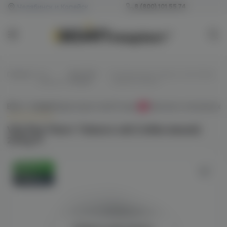
Челябинск и Копейск
8 (800) 101 55 74
Главная
/
Все
/
Для POD-
/
Vliq Max Flavor Tobacco salt (табак
жидкости
систем
вишня) 20mg M
Всё о товаре
Характеристики
Отзывы
Наличие в магазинах
0
Vliq Max Flavor Tobacco salt (табак вишня)
20mg M
Оригинал
Новинка