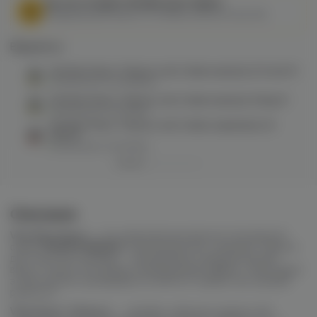
МЫ НЕ ОСУЩЕСТВЛЯЕМ ДОСТАВКУ!
Федеральный закон от 31 июля 2020 № 303-ФЗ
Варианты:
Vliq Max Flavor Tobacco salt (табак ваниль) 20 hard M
в наличии в
2 магазинах
Vliq Max Flavor Tobacco salt (табак ваниль) 20mg M
в наличии в
1 магазине
Vliq Max Flavor Tobacco salt (табак карамель) 20
hard M
в наличии в
1 магазине
Описание
Vliq Max Flavor
— это обновлённая версия популярной
серии
FREEZE BREEZE
. Производитель сохранил главное
достоинство линейки — насыщенные и выразительные
вкусы, полностью убрав охлаждающий эффект. Благодаря
этому аромат раскрывается мягче и глубже, без лишней
резкости.
Vliq Flavor Tobacco
— линейка табачных жидкостей,