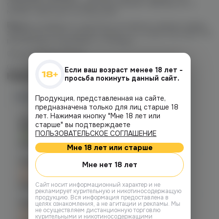
созданная для ценителей классических табачных нот с
мягким, приятным послевкусием.
Важно:
не забудьте тщательно встряхнуть флакон перед
заправкой! После заправки жидкости в новый картридж мы
рекомендуем подождать 7-10 минут.
Объем флакона: 30 мл
Соотношение PG/VG: 50/50
Если ваш возраст менее 18 лет -
Наличие
просьба покинуть данный сайт.
Наличие в магазинах
Продукция, представленная на сайте,
предназначена только для лиц старше 18
лет. Нажимая кнопку "Мне 18 лет или
Челябинск, ул. Богдана
старше" вы подтверждаете
Хмельницкого 17 (ЧМЗ)
ПОЛЬЗОВАТЕЛЬСКОЕ СОГЛАШЕНИЕ
Есть
График работы:
10:00 - 22:00
Мне 18 лет или старше
Челябинск, ул. Гагарина 28
Мне нет 18 лет
C 12.08 после 16:00
при заказе сегодня
Cайт носит информационный характер и не
График работы:
10:00 - 21:00
рекламирует курительную и никотиносодержащую
продукцию. Вся информация предоставлена в
Челябинск, ул. Гагарина д. 9
целях ознакомления, а не агитации и рекламы. Мы
не осуществляем дистанционную торговлю
C 12.08 после 16:00
курительными и никотиносодержащими