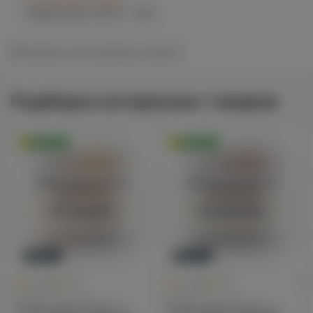
при заказе сегодня
График работы:
10:00 - 21:00
Показать все магазины на карте
Подборка интересных товаров
Оригинал
Оригинал
Войдите для полного
Войдите для полного
просмотра
просмотра
Авторизация
Авторизация
Новинка
Новинка
0
0
0.0
+45
0.0
+45
Для POD-систем
Для POD-систем
Fummo Aqua Tobacco
Fummo Aqua Tobacco