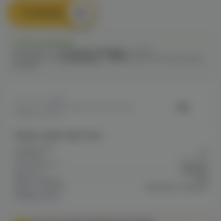
В корзину
Есть в наличии
Самовывоз из
1 магазина
сегодня
до 22:00
Самовывоз из
12 магазинов
c
12.08
после 16:00 при заказе
сегодня
0
Vliq
Артикул: VAPED6816BAC193C11F10A80
019B0009762E
Общие характеристики
Содержание
20
никотина
Тип никотина
Солевой
Крепость
Средняя
Марка / Бренд
Vliq
Серия / Модель
Max Flavor Tobacco
Показать все