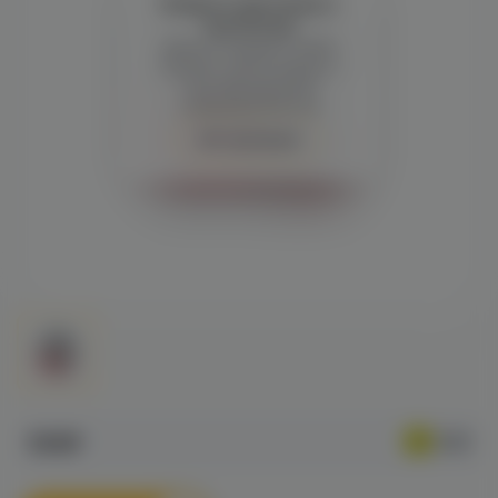
Войдите для полного
просмотра
Демонстрация и заказ
требуют регистрации с
подтверждением
совершеннолетия
Авторизация
539₽