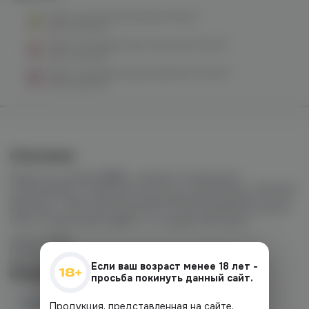
DUALL salt (ананас/киви) 20mg M
нет в наличии
DUALL salt (арбузный лимонад) 20mg M
нет в наличии
DUALL salt (виноград/клубника) 20mg M
нет в наличии
Описание
Жидкости линейки
DUAL
с яркими интересными
сочетаниями. От фруктов до ягод, от выпечки до табачных
ароматов. Представлены в двух вариантах крепости, есть
как миксы, так и моно ароматы. В этой линейке Вы можете
найти и леденящий эффект, и стандартные вкусы.
объём: 30ml
PG/VG 50/50
light/hard
Если ваш возраст менее 18 лет -
Наличие
просьба покинуть данный сайт.
Наличие в магазинах
Продукция, представленная на сайте,