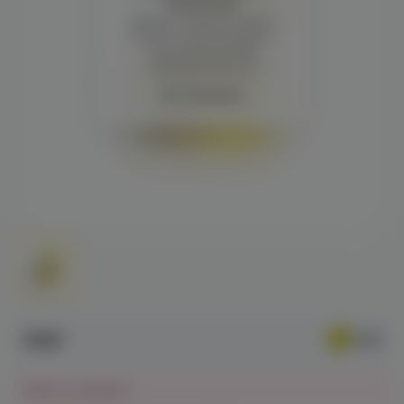
просмотра
Демонстрация и заказ
требуют регистрации с
подтверждением
совершеннолетия
Авторизация
519₽
Нет в наличии