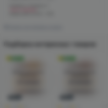
Челябинск, Чичерина, 5
Нет в наличии
График работы:
10:00 - 21:00
Показать все магазины на карте
Подборка интересных товаров
Оригинал
Оригинал
Войдите для полного
Войдите для полного
просмотра
просмотра
Авторизация
Авторизация
Новинка
Новинка
0
0
0.0
+45
0.0
+45