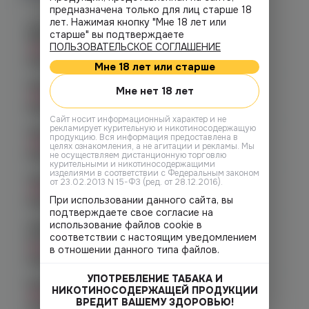
предназначена только для лиц старше 18
лет. Нажимая кнопку "Мне 18 лет или
Челябинск, ул. Богдана
старше" вы подтверждаете
Хмельницкого 17 (ЧМЗ)
ПОЛЬЗОВАТЕЛЬСКОЕ СОГЛАШЕНИЕ
Нет в наличии
График работы:
10:00 - 22:00
Мне 18 лет или старше
Челябинск, ул. Гагарина 28
Мне нет 18 лет
Нет в наличии
График работы:
10:00 - 21:00
Cайт носит информационный характер и не
рекламирует курительную и никотиносодержащую
Челябинск, ул. Гагарина д. 9
продукцию. Вся информация предоставлена в
Нет в наличии
целях ознакомления, а не агитации и рекламы. Мы
График работы:
10:00 - 21:00
не осуществляем дистанционную торговлю
курительными и никотиносодержащими
изделиями в соответствии с Федеральным законом
Челябинск, ул. Кирова д. 6
от 23.02.2013 N 15-ФЗ (ред. от 28.12.2016).
Нет в наличии
При использовании данного сайта, вы
График работы:
10:00 - 21:00
подтверждаете свое согласие на
использование файлов cookie в
Челябинск, пр-т. Комсомольский
соответствии с настоящим уведомлением
д.24
Нет в наличии
в отношении данного типа файлов.
График работы:
10:00 - 21:00
УПОТРЕБЛЕНИЕ ТАБАКА И
Копейск, пр. Победы 7
НИКОТИНОСОДЕРЖАЩЕЙ ПРОДУКЦИИ
Нет в наличии
ВРЕДИТ ВАШЕМУ ЗДОРОВЬЮ!
График работы:
10:00 - 21:00