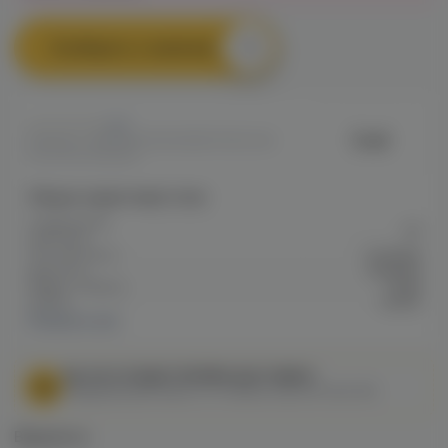
Сообщить о наличии
0
Duall
Артикул: VAPE65E6D8A9BBFD11ED0A8
00CD4002FB3E5
Общие характеристики
Содержание
20
никотина
Тип никотина
Солевой
Крепость
Средняя
Марка / Бренд
Duall
VG/PG
50/50
Показать все
МЫ НЕ ОСУЩЕСТВЛЯЕМ ДОСТАВКУ!
Федеральный закон от 31 июля 2020 № 303-ФЗ
Варианты: