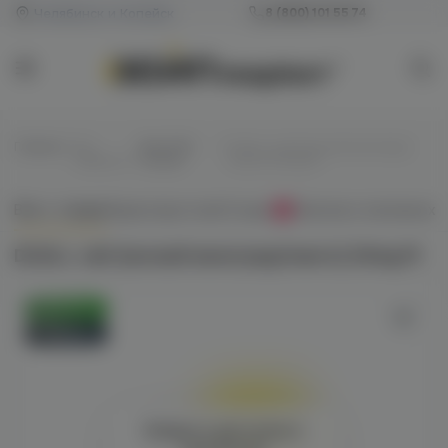
Челябинск и Копейск
8 (800) 101 55 74
Главная
/
Все
/
Для POD-
/
DUALL salt (кислый виноград/
жидкости
систем
манго) 20mg M
Всё о товаре
Характеристики
Отзывы
Наличие в магазинах
0
DUALL salt (кислый виноград/манго) 20mg M
Оригинал
Новинка
Войдите для полного