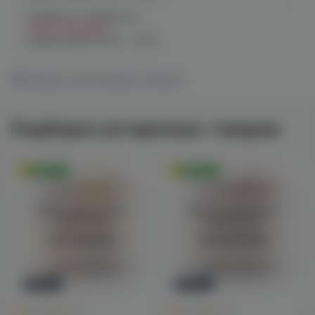
Челябинск, Чичерина, 5
Нет в наличии
График работы:
10:00 - 21:00
Показать все магазины на карте
Подборка интересных товаров
Оригинал
Оригинал
Войдите для полного
Войдите для полного
просмотра
просмотра
Авторизация
Авторизация
Новинка
Новинка
0
0
0.0
+45
0.0
+45