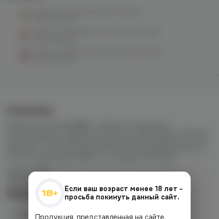
DUALL salt (ананас/киви) 20mg M
нет в наличии
DUALL salt (арбузный лимонад) 20mg M
нет в наличии
DUALL salt (виноград/клубника) 20mg M
нет в наличии
Описание
Жидкости линейки
DUAL
с яркими интересными
сочетаниями. От фруктов до ягод, от выпечки до табачных
ароматов. Представлены в двух вариантах крепости, есть
как миксы, так и моно ароматы. В этой линейке Вы можете
найти и леденящий эффект, и стандартные вкусы.
объём: 30ml
PG/VG 50/50
light/hard
Если ваш возраст менее 18 лет -
Наличие
просьба покинуть данный сайт.
Наличие в магазинах
Продукция, представленная на сайте,