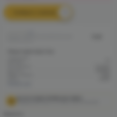
Сообщить о наличии
0
Duall
Артикул: VAPE295F285CBBFE11ED0A80
053800023B74
Общие характеристики
Содержание
20
никотина
Тип никотина
Солевой
Крепость
Средняя
Марка / Бренд
Duall
VG/PG
50/50
Показать все
МЫ НЕ ОСУЩЕСТВЛЯЕМ ДОСТАВКУ!
Федеральный закон от 31 июля 2020 № 303-ФЗ
Варианты: