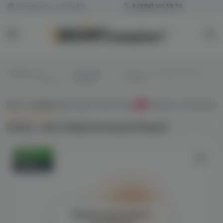
Челябинск и Копейск
8 (800) 101 55 74
Главная
/
Все
/
Для POD-
/
DUALL salt (табак/печенье)
жидкости
систем
20mg M
Всё о товаре
Характеристики
Отзывы
Наличие в магазинах
0
DUALL salt (табак/печенье) 20mg M
Оригинал
Новинка
Войдите для полного