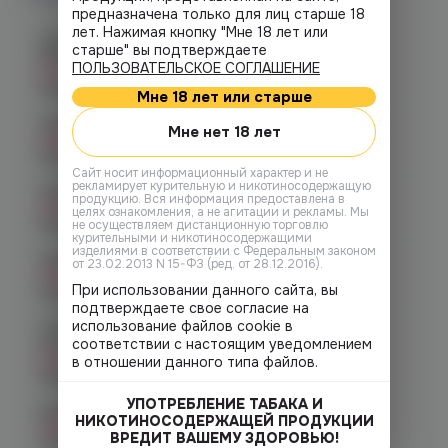
предназначена только для лиц старше 18
лет. Нажимая кнопку "Мне 18 лет или
Челябинск, ул. Богдана
старше" вы подтверждаете
Хмельницкого 17 (ЧМЗ)
ПОЛЬЗОВАТЕЛЬСКОЕ СОГЛАШЕНИЕ
Нет в наличии
График работы:
10:00 - 22:00
Мне 18 лет или старше
Челябинск, ул. Гагарина 28
Мне нет 18 лет
Нет в наличии
График работы:
10:00 - 21:00
Cайт носит информационный характер и не
рекламирует курительную и никотиносодержащую
Челябинск, ул. Гагарина д. 9
продукцию. Вся информация предоставлена в
Нет в наличии
целях ознакомления, а не агитации и рекламы. Мы
График работы:
10:00 - 21:00
не осуществляем дистанционную торговлю
курительными и никотиносодержащими
изделиями в соответствии с Федеральным законом
Челябинск, ул. Кирова д. 6
от 23.02.2013 N 15-ФЗ (ред. от 28.12.2016).
Нет в наличии
При использовании данного сайта, вы
График работы:
10:00 - 21:00
подтверждаете свое согласие на
использование файлов cookie в
Челябинск, пр-т. Комсомольский
соответствии с настоящим уведомлением
д.24
Нет в наличии
в отношении данного типа файлов.
График работы:
10:00 - 21:00
УПОТРЕБЛЕНИЕ ТАБАКА И
Копейск, пр. Победы 7
НИКОТИНОСОДЕРЖАЩЕЙ ПРОДУКЦИИ
Нет в наличии
ВРЕДИТ ВАШЕМУ ЗДОРОВЬЮ!
График работы:
10:00 - 21:00