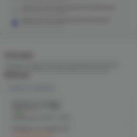
Колба VG Craft Color (белый/зеленый/крошка)
в наличии в
2 магазинах
Колба VG Craft Color (белый/синий/крошка)
в наличии в
1 магазине
Описание
Стеклянная колба
классической формы для кальянов
среднего размера на силиконовых уплотнителях.
Наличие
Наличие в магазинах
Челябинск, ул. Богдана
Хмельницкого 17 (ЧМЗ)
Есть
График работы:
10:00 - 22:00
Челябинск, ул. Гагарина 28
C 10.08 после 16:00