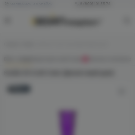
Челябинск и Копейск
8 (800) 101 55 74
Главная
/
Колбы
/
Колба VG Craft Color (фиолетовый дым)
Всё о товаре
Характеристики
Отзывы
Наличие в магазинах
0
Колба VG Craft Color (фиолетовый дым)
Новинка