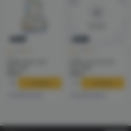
Новинка
Новинка
0
0
0.0
+65
0.0
+80
Колбы
Колбы
Колба Pizduk Color
Колба VG Cone Color
(Цветная)
(матовый)
1290 ₽
1590 ₽
В корзину
В корзину
1 магазине
1 магазине
Есть в
Есть в