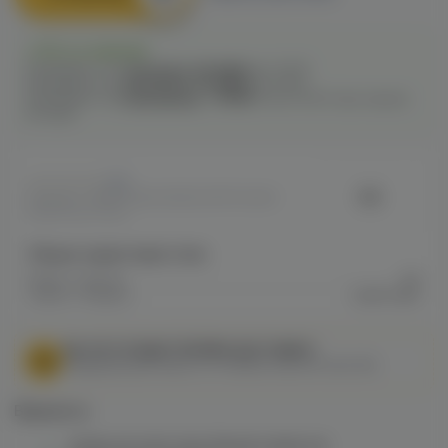
Есть в наличии
Самовывоз из
1 магазина
сегодня
до 22:00
Самовывоз из
1 магазина
сегодня
до 21:00
Самовывоз из
11 магазинов
c
10.08
после 16:00 при заказе
сегодня
0
VG
Артикул: VAPE1D9B4089823511F00A80
06AF00027FAC
Общие характеристики
Марка / Бренд
VG
Серия / Модель
Craft Color
МЫ НЕ ОСУЩЕСТВЛЯЕМ ДОСТАВКУ!
Федеральный закон от 31 июля 2020 № 303-ФЗ
Варианты:
Колба VG Craft Color (белый алебастр)