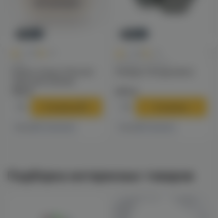
Авторизация
Новинка
Новинка
0
0
0.0
+40
0.0
+49
Чаши
Калауды / Фольга
Solaris Classic Phunnel
Калауд Tortuga (dino)
чаша для кальяна
790 ₽
970 ₽
В корзину
В корзину
4 магазинах
1 магазине
Есть в
Есть в
Подборка интересных товаров