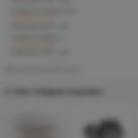
График работы:
10:00 - 23:00
Челябинск, ул. Чичерина 22/5
C 10.08 после 16:00
при заказе сегодня
График работы:
10:00 - 21:00
Челябинск, Чичерина, 5
C 10.08 после 16:00
при заказе сегодня
График работы:
10:00 - 21:00
Показать все магазины на карте
С этим товаром покупают
Войдите для полного
просмотра