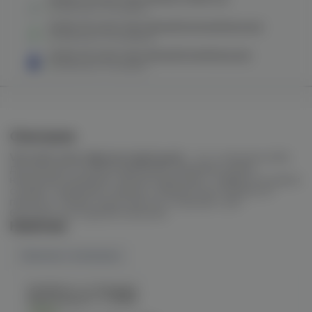
в наличии в
1 магазине
Колба VG Craft Color (белый/зеленый/крошка)
в наличии в
2 магазинах
Колба VG Craft Color (белый/синий/крошка)
в наличии в
1 магазине
Описание
VG Craft Color (фиолетовый дым)
– это стильная колба
для кальяна, которая привлекает внимание своим
необычным дизайном. Фиолетовый цвет с эффектом дымки
создает ощущение глубины и объема. Изготовлена из
прочного стекла, легко моется и подходит для
большинства моделей кальянов.
Наличие
Наличие в магазинах
Челябинск, ул. Богдана
Хмельницкого 17 (ЧМЗ)
Есть