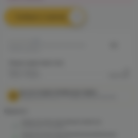
Сообщить о наличии
0
VG
Артикул: VAPE43F05E2FD97911F00A80
02BE0028A2BD
Общие характеристики
Марка / Бренд
VG
Серия / Модель
Craft Color
МЫ НЕ ОСУЩЕСТВЛЯЕМ ДОСТАВКУ!
Федеральный закон от 31 июля 2020 № 303-ФЗ
Варианты:
Колба VG Craft Color (белый алебастр)
в наличии в
1 магазине
Колба VG Craft Color (белый/зеленый/крошка)