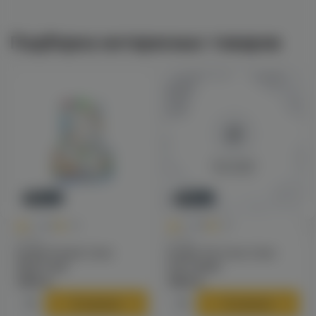
Подборка интересных товаров
Новинка
Новинка
0
0
0.0
+65
0.0
+80
Колбы
Колбы
Колба Pizduk Color
Колба VG Cone Color
(Цветная)
(матовый)
1290 ₽
1590 ₽
В корзину
В корзину