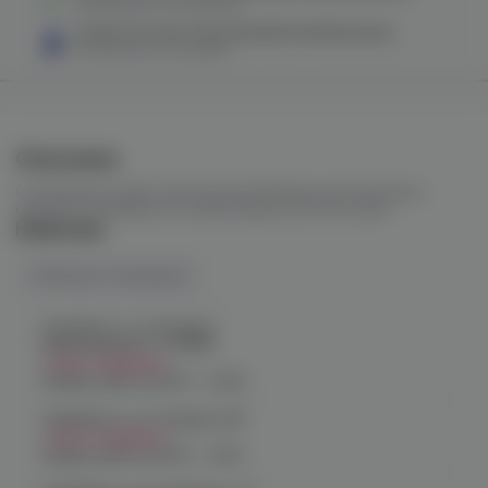
в наличии в
2 магазинах
Колба VG Craft Color (белый/синий/крошка)
в наличии в
1 магазине
Описание
Стеклянная колба
классической формы для кальянов
среднего размера на силиконовых уплотнителях.
Наличие
Наличие в магазинах
Челябинск, ул. Богдана
Хмельницкого 17 (ЧМЗ)
Нет в наличии
График работы:
10:00 - 22:00
Челябинск, ул. Гагарина 28
Нет в наличии
График работы:
10:00 - 21:00