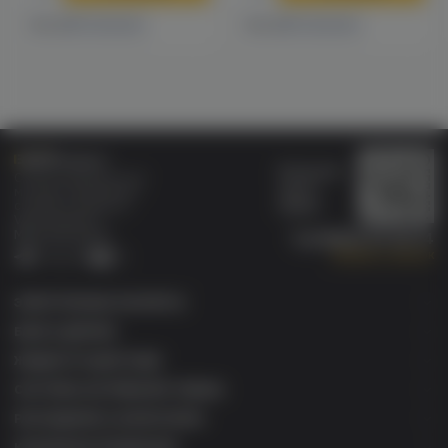
1 магазине
1 магазине
Есть в
Есть в
Бонусная
Специализированный
карта
магазин электронных
Wallet
сигарет и кальянов
VAPE.MARKET®
Мы в соц.сетях:
8 (800) 101 55 74
Заказать звонок
Telegram
VK
ЭЛЕКТРОННЫЕ СИГАРЕТЫ
БАКИ & ДРИПКИ
ЖИДКОСТИ ДЛЯ ЭСДН
СИСТЕМЫ НАГРЕВАНИЯ ТАБАКА
РАСХОДНИКИ & АКСЕССУАРЫ