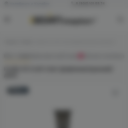
Челябинск и Копейск
8 (800) 101 55 74
Главная
/
Колбы
/
Колба VG Craft Color (рифленая/красный/дым)
Всё о товаре
Характеристики
Отзывы
Наличие в магазинах
0
Колба VG Craft Color (рифленая/красный/
дым)
Новинка