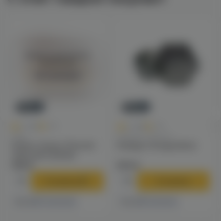
Войдите для полного
просмотра
Авторизация
Новинка
Новинка
0
0
0.0
+40
0.0
+49
Чаши
Калауды / Фольга
Solaris Classic Phunnel
Калауд Tortuga (dino)
чаша для кальяна
790 ₽
970 ₽
В корзину
В корзину
4 магазинах
1 магазине
Есть в
Есть в