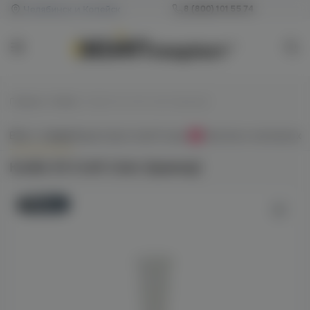
Челябинск и Копейск
8 (800) 101 55 74
Главная
/
Колбы
/
Колба VG Craft Color (мрамор)
Всё о товаре
Характеристики
Отзывы
Наличие в магазинах
0
Колба VG Craft Color (мрамор)
Новинка