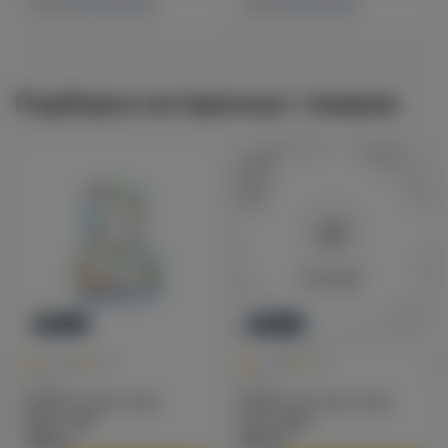
4 магазинах
1 магазине
Есть в
Есть в
Подборка интересных товаров
Новинка
Новинка
0
0
0.0
+65
0.0
+80
Колбы
Колбы
Колба Pizduk Color
Колба VG Cone Color
(Цветная)
(матовый)
1290 ₽
1590 ₽