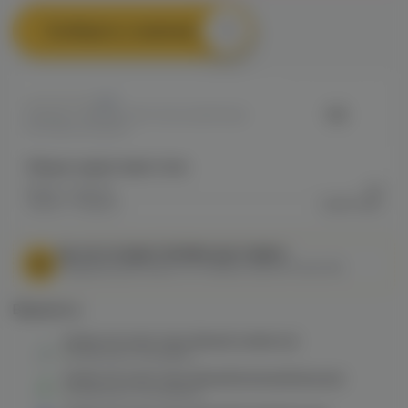
Сообщить о наличии
0
VG
Артикул: VAPEB4CB70762C4611F10A8
00F48004CDE69
Общие характеристики
Марка / Бренд
VG
Серия / Модель
Craft Color
МЫ НЕ ОСУЩЕСТВЛЯЕМ ДОСТАВКУ!
Федеральный закон от 31 июля 2020 № 303-ФЗ
Варианты:
Колба VG Craft Color (белый алебастр)
в наличии в
1 магазине
Колба VG Craft Color (белый/зеленый/крошка)
в наличии в
2 магазинах