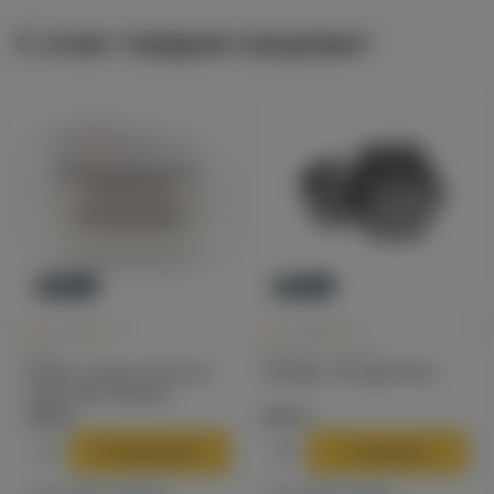
С этим товаром покупают
Войдите для полного
просмотра
Авторизация
Новинка
Новинка
0
0
0.0
+40
0.0
+49
Чаши
Калауды / Фольга
Solaris Classic Phunnel
Калауд Tortuga (dino)
чаша для кальяна
790 ₽
970 ₽
В корзину
В корзину