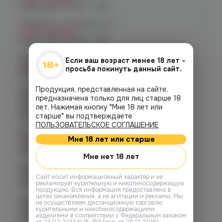
График работы:
10:00 - 21:00
Челябинск, ул. Гагарина д. 9
Нет в наличии
График работы:
10:00 - 21:00
Челябинск, ул. Кирова д. 6
Если ваш возраст менее 18 лет -
Нет в наличии
просьба покинуть данный сайт.
График работы:
10:00 - 21:00
Продукция, представленная на сайте,
Челябинск, пр-т. Комсомольский
предназначена только для лиц старше 18
д.24
лет. Нажимая кнопку "Мне 18 лет или
Нет в наличии
График работы:
10:00 - 21:00
старше" вы подтверждаете
ПОЛЬЗОВАТЕЛЬСКОЕ СОГЛАШЕНИЕ
Копейск, пр. Победы 7
Мне 18 лет или старше
Нет в наличии
График работы:
10:00 - 21:00
Мне нет 18 лет
Челябинск, пр-т. Ленина д. 63
Нет в наличии
Cайт носит информационный характер и не
График работы:
10:00 - 21:00
рекламирует курительную и никотиносодержащую
продукцию. Вся информация предоставлена в
целях ознакомления, а не агитации и рекламы. Мы
Челябинск, ул. Марченко д. 23
не осуществляем дистанционную торговлю
Нет в наличии
курительными и никотиносодержащими
изделиями в соответствии с Федеральным законом
График работы:
10:00 - 21:00
от 23.02.2013 N 15-ФЗ (ред. от 28.12.2016).