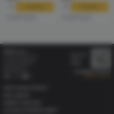
В корзину
В корзину
1 магазине
1 магазине
Есть в
Есть в
Бонусная
Специализированный
карта
магазин электронных
Wallet
сигарет и кальянов
VAPE.MARKET®
Мы в соц.сетях:
8 (800) 101 55 74
Заказать звонок
Telegram
VK
ЭЛЕКТРОННЫЕ СИГАРЕТЫ
БАКИ & ДРИПКИ
ЖИДКОСТИ ДЛЯ ЭСДН
СИСТЕМЫ НАГРЕВАНИЯ ТАБАКА