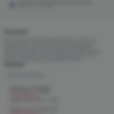
Колба VG Craft Color (белый/синий/крошка)
в наличии в
1 магазине
Описание
Изготовленная из высококачественного стекла, она
обеспечивает отличную видимость уровня воды и
позволяет вам наблюдать за процессом курения.
Элегантный дизайн и разнообразие цветовых решений
делают эту колбу не только функциональным, но и
стильным аксессуаром для вашего кальяна.
Наличие
Наличие в магазинах
Челябинск, ул. Богдана
Хмельницкого 17 (ЧМЗ)
Нет в наличии
График работы:
10:00 - 22:00
Челябинск, ул. Гагарина 28
Нет в наличии