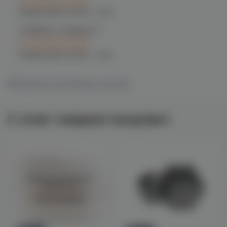
при заказе сегодня
График работы:
10:00 - 21:00
Челябинск, Чичерина, 5
C 10.08 после 16:00
при заказе сегодня
График работы:
10:00 - 21:00
Показать все магазины на карте
С этим товаром покупают
Войдите для полного
просмотра
Авторизация