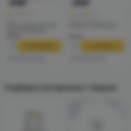
Новинка
Новинка
0
0
0.0
+40
0.0
+49
Чаши
Калауды / Фольга
Solaris Classic Phunnel
Калауд Tortuga (dino)
чаша для кальяна
790 ₽
970 ₽
В корзину
В корзину
4 магазинах
1 магазине
Есть в
Есть в
Подборка интересных товаров