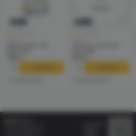
Новинка
Новинка
0
0
0.0
+65
0.0
+80
Колбы
Колбы
Колба Pizduk Color
Колба VG Cone Color
(Цветная)
(матовый)
1290 ₽
1590 ₽
В корзину
В корзину
1 магазине
1 магазине
Есть в
Есть в
Бонусная
Специализированный
карта
магазин электронных
Wallet
сигарет и кальянов