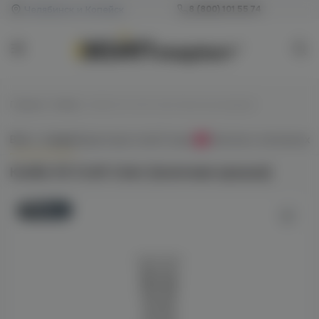
Челябинск и Копейск
8 (800) 101 55 74
Главная
/
Колбы
/
Колба VG Craft Color (молочная крошка)
Всё о товаре
Характеристики
Отзывы
Наличие в магазинах
0
Колба VG Craft Color (молочная крошка)
Новинка