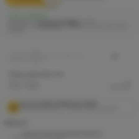
Есть в наличии
Самовывоз из
1 магазина
сегодня
до 21:00
Самовывоз из
12 магазинов
c
10.08
после 16:00 при заказе
сегодня
0
VG
Артикул: VAPEFB963F76349911F00A8
00B260043A8A2
Общие характеристики
Марка / Бренд
VG
Серия / Модель
Craft Color
МЫ НЕ ОСУЩЕСТВЛЯЕМ ДОСТАВКУ!
Федеральный закон от 31 июля 2020 № 303-ФЗ
Варианты:
Колба VG Craft Color (белый алебастр)
в наличии в
1 магазине