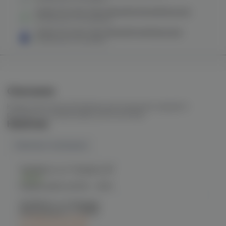
Колба VG Craft Color (белый/зеленый/крошка)
в наличии в
2 магазинах
Колба VG Craft Color (белый/синий/крошка)
в наличии в
1 магазине
Описание
Колба классической формы для кальянов среднего
размера на силиконовых уплотнителях
Наличие
Наличие в магазинах
Челябинск, ул. Гагарина 28
Есть
График работы:
10:00 - 21:00
Челябинск, ул. Богдана
Хмельницкого 17 (ЧМЗ)
C 10.08 после 16:00